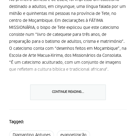
destinado a adultos, em cinyungue, uma língua falada por um
milhão e quinhentas mil pessoas na província de Tete, no
centro de Moçambique. Em declarações à FÁTIMA
MISSIONÁRIA, o bispo de Tete explicou que este catecismo
consiste num “livro de catequese para três anos, de
preparação para o batismo de adultos, crisma e matrimónio”.
O catecismo conta com “desenhos feitos em Moçambique”, na
Escola de Arte Macua-Xirima, dos Missionários da Consolata.
“É um catecismo aculturado, com um conjunto de imagens
que refletem a cultura bíblica e tradicional africana”.
Na reta final de 2024, saiu também o livro “Uma árvore que
cresce”, que apresenta uma resenha histórica da diocese de
CONTINUE READING...
Tete, entre o ano de 1560 e 2024. “O livro é destinado aos
católicos de Tete para que conheçam melhor as ‘raízes’, o
‘tronco’, os ‘ramos’ e os ‘frutos’ da grande árvore que é a
Igreja Católica em Tete”, disse Diamantino.
Tagged:
Através desta obra, é possível perceber o profundo impacto
Diamantino Antunes
evangelização