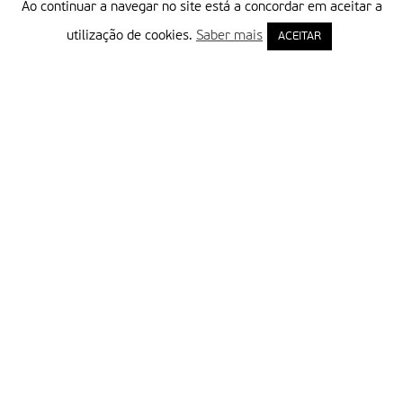
Ao continuar a navegar no site está a concordar em aceitar a
utilização de cookies.
Saber mais
ACEITAR
Delegação Portuguesa do Instituto Missionário da Consolata
Morada:
Rua Francisco Marto, 52, Apartado 5
2496-908 FÁTIMA
Tel.:
249 539 430 / 249 539 460
Emails.:
redacao@fatimamissionaria.pt /
assinaturas@fatimamissionaria.pt
Informações
Primeiro Nome