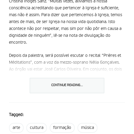
Cristina Inogés Sanz. “Muitas vezes, aliviamos a nossa
consciência acreditando que pertencer à Igreja é suficiente,
mas não é assim. Para dizer que pertencemos à Igreja, temos
antes de mais, de ser Igreja na nossa vida quotidiana. Isto
acontece não por respeitar, mas sim por não pôr em causa a
dignidade de ninguém”, lê-se na nota de divulgação do
encontro.
Depois da palestra, será possível escutar o recital “Prières et
Méditations”, com a voz da mezzo-soprano Nélia Gonçalves.
Ao órgão vai estar José Carlos Oliveira. Em conjunto, os dois
profissionais vão interpretar peças de André Caplet, Jean
Langlais, Francis Poulenc e Camille Saint-Saëns. A entrada
CONTINUE READING...
para a iniciativa “
Encontros da Basílica
” é livre.
Partilhar isto:
Tagged:
arte
cultura
formação
música