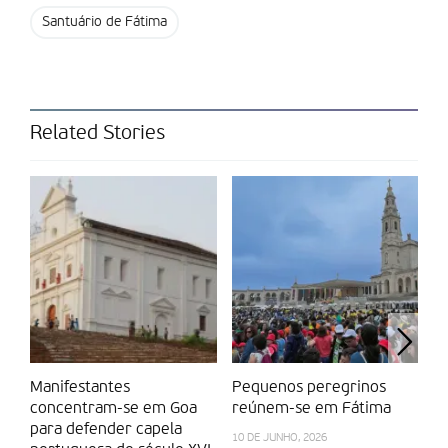
Santuário de Fátima
Related Stories
Manifestantes
Pequenos peregrinos
Mo
concentram-se em Goa
reúnem-se em Fátima
Pa
para defender capela
cl
10 DE JUNHO, 2026