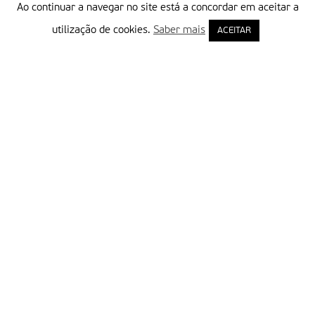
Ao continuar a navegar no site está a concordar em aceitar a
utilização de cookies.
Saber mais
ACEITAR
Delegação Portuguesa do Instituto Missionário da Consolata
Morada:
Rua Francisco Marto, 52, Apartado 5
2496-908 FÁTIMA
Tel.:
249 539 430 / 249 539 460
Emails.:
redacao@fatimamissionaria.pt /
assinaturas@fatimamissionaria.pt
Informações
Primeiro Nome