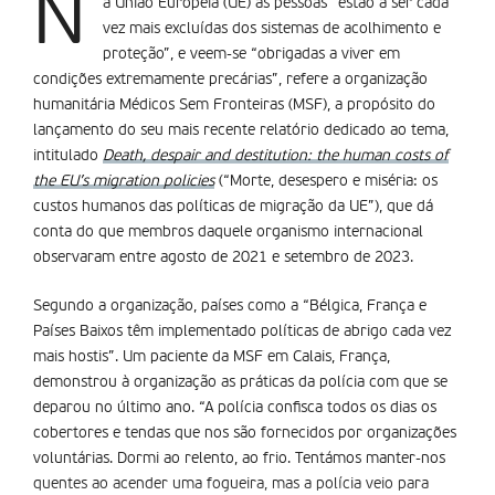
N
a União Europeia (UE) as pessoas “estão a ser cada
vez mais excluídas dos sistemas de acolhimento e
proteção”, e veem-se “obrigadas a viver em
condições extremamente precárias”, refere a organização
humanitária Médicos Sem Fronteiras (MSF), a propósito do
lançamento do seu mais recente relatório dedicado ao tema,
intitulado
Death, despair and destitution: the human costs of
the EU’s migration policies
(“Morte, desespero e miséria: os
custos humanos das políticas de migração da UE”), que dá
conta do que membros daquele organismo internacional
observaram entre agosto de 2021 e setembro de 2023.
Segundo a organização, países como a “Bélgica, França e
Países Baixos têm implementado políticas de abrigo cada vez
mais hostis”. Um paciente da MSF em Calais, França,
demonstrou à organização as práticas da polícia com que se
deparou no último ano. “A polícia confisca todos os dias os
cobertores e tendas que nos são fornecidos por organizações
voluntárias. Dormi ao relento, ao frio. Tentámos manter-nos
quentes ao acender uma fogueira, mas a polícia veio para