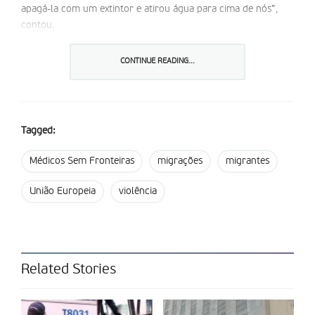
apagá-la com um extintor e atirou água para cima de nós”,
contou.
A MSF indica que Estados como a “França, Bélgica e Reino
CONTINUE READING...
Unido, recorrem cada vez mais a avaliações da idade das
pessoas como forma adicional de lhes negar o acesso ao
estatuto de proteção”. A MSF presta “apoio em França a
menores não acompanhados que não são reconhecidos como
Tagged:
tal durante a avaliação de idade”. “Essas políticas hostis
trazem um fator de stress significativo, privando os menores
Médicos Sem Fronteiras
migrações
migrantes
de segurança, estatuto administrativo e representação legal”,
aponta a organização.
União Europeia
violência
De acordo com a MSF, em França, “esses menores ficam de
fora do sistema de proteção ou têm de esperar longos meses
para beneficiarem de serviços sociais”. “Sem qualquer acesso
a alojamento, enfrentam a precariedade, o isolamento e
Related Stories
situações de sem abrigo. Essas condições de vida inseguras
deixam-nos expostos a riscos adicionais decorrentes de uma
nutrição desadequada, frio, violência, exploração sexual,