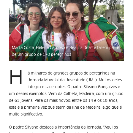
2
1/2
 um
Marta Costa, Helena Cardoso e Beatriz Duarte fazem parte
Pad
de um grupo de 170 peregrinos
gru
H
á milhares de grandes grupos de peregrinos na
Jornada Mundial da Juventude (JMJ). Muitos deles
integram sacerdotes. O padre Silvano Gonçalves é
um desses exemplos. Vem da Calheta, Madeira, com um grupo
de 61 jovens. Para os mais novos, entre os 14 e os 15 anos,
esta é a primeira vez que saem da Ilha da Madeira, algo que é
muito significativo.
O padre Silvano destaca a importância da jornada. “Aqui os