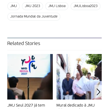
JMJ
JMJ 2023
JMJ Lisboa
JMJLisboa2023
Texto e fotos: Juliana Batista
Jornada Mundial da Juventude
Partilhar isto:
Related Stories
JMJ Seul 2027 já tem
Mural dedicado à JMJ
J