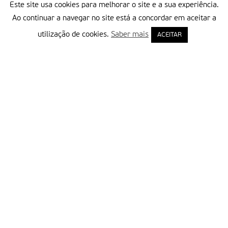
Este site usa cookies para melhorar o site e a sua experiência.
Ao continuar a navegar no site está a concordar em aceitar a
utilização de cookies.
Saber mais
ACEITAR
Delegação Portuguesa do Instituto Missionário da Consolata
Morada:
Rua Francisco Marto, 52, Apartado 5
2496-908 FÁTIMA
Tel.:
249 539 430 / 249 539 460
Emails.:
redacao@fatimamissionaria.pt /
assinaturas@fatimamissionaria.pt
Informações
Primeiro Nome