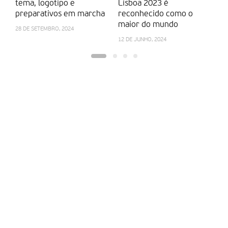
tema, logotipo e
Lisboa 2023 é
lu
preparativos em marcha
reconhecido como o
de
maior do mundo
28 DE SETEMBRO, 2024
3 
12 DE JUNHO, 2024