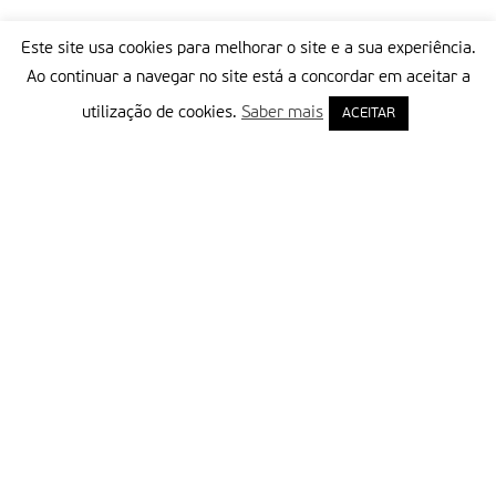
Este site usa cookies para melhorar o site e a sua experiência.
Ao continuar a navegar no site está a concordar em aceitar a
utilização de cookies.
Saber mais
ACEITAR
Delegação Portuguesa do Instituto Missionário da Consolata
Morada:
Rua Francisco Marto, 52, Apartado 5
2496-908 FÁTIMA
Tel.:
249 539 430 / 249 539 460
Emails.:
redacao@fatimamissionaria.pt /
assinaturas@fatimamissionaria.pt
Informações