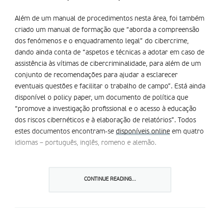
Além de um manual de procedimentos nesta área, foi também
criado um manual de formação que “aborda a compreensão
dos fenómenos e o enquadramento legal” do cibercrime,
dando ainda conta de “aspetos e técnicas a adotar em caso de
assistência às vítimas de cibercriminalidade, para além de um
conjunto de recomendações para ajudar a esclarecer
eventuais questões e facilitar o trabalho de campo”. Está ainda
disponível o policy paper, um documento de política que
“promove a investigação profissional e o acesso à educação
dos riscos cibernéticos e à elaboração de relatórios”. Todos
estes documentos encontram-se
disponíveis online
em quatro
idiomas – português, inglês, romeno e alemão.
Esta iniciativa acontece no âmbito do “Projeto ROAR:
empoderamento às vítimas de cibercrime”, que foi
CONTINUE READING...
desenvolvido pela Associação Portuguesa de Apoio à Vítima
(APAV), em parceria com a Procuradoria-Geral da República, a
Altice Portugal, a Guarda Nacional Republicana, Weisser Ring