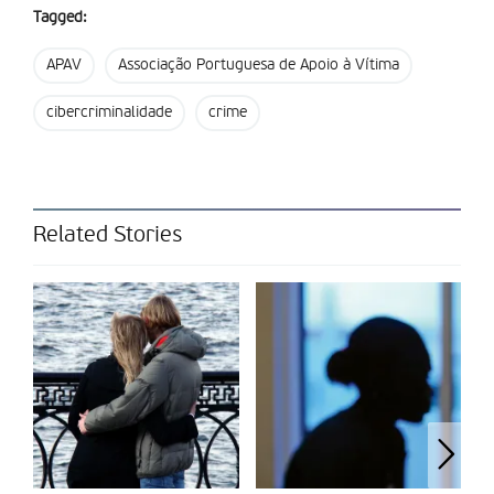
(Alemanha) e Equality and Human Rights Action Centre
Tagged:
(Roménia) e co-financiado pelo Fundo para a Segurança
Interna / Polícia da União Europeia.
APAV
Associação Portuguesa de Apoio à Vítima
Partilhar isto:
cibercriminalidade
crime
Related Stories