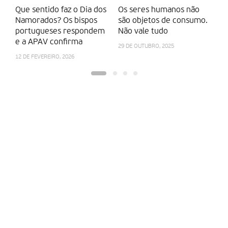
Que sentido faz o Dia dos
Os seres humanos não
N
Namorados? Os bispos
são objetos de consumo.
a
portugueses respondem
Não vale tudo
2
e a APAV confirma
a
29 DE OUTUBRO, 2025
12 DE FEVEREIRO, 2026
6 