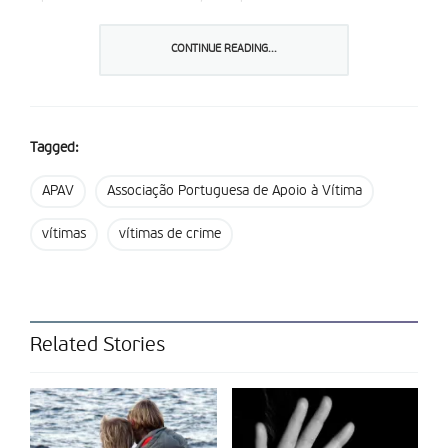
de procedimentos de apoio centrados nestas vítimas de
especial vulnerabilidade, nas suas necessidades e direitos, a
CONTINUE READING...
curto, médio e longo prazo”.
Partilhar isto:
Tagged:
APAV
Associação Portuguesa de Apoio à Vítima
vítimas
vítimas de crime
Related Stories