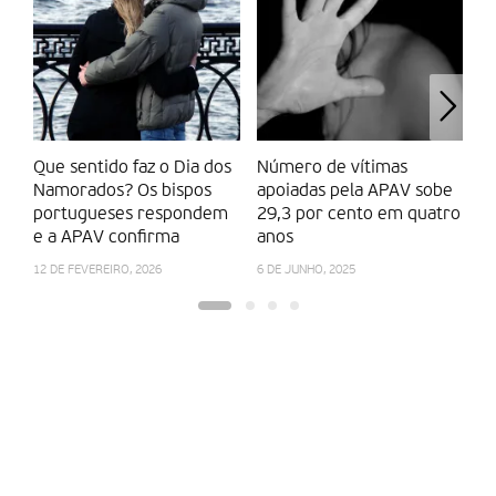
Que sentido faz o Dia dos
Número de vítimas
D
Namorados? Os bispos
apoiadas pela APAV sobe
da
portugueses respondem
29,3 por cento em quatro
am
e a APAV confirma
anos
os
12 DE FEVEREIRO, 2026
6 DE JUNHO, 2025
14