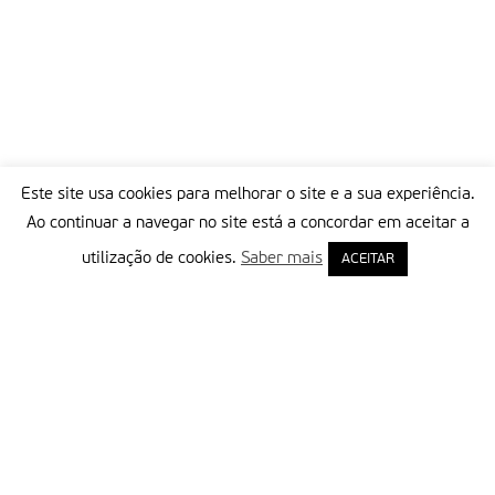
Este site usa cookies para melhorar o site e a sua experiência.
Ao continuar a navegar no site está a concordar em aceitar a
utilização de cookies.
Saber mais
ACEITAR
Delegação Portuguesa do Instituto Missionário da Consolata
Morada:
Rua Francisco Marto, 52, Apartado 5
2496-908 FÁTIMA