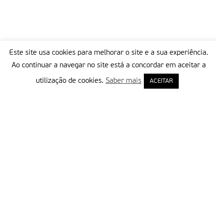
Este site usa cookies para melhorar o site e a sua experiência.
Ao continuar a navegar no site está a concordar em aceitar a
utilização de cookies.
Saber mais
ACEITAR
Delegação Portuguesa do Instituto Missionário da Consolata
Morada:
Rua Francisco Marto, 52, Apartado 5
2496-908 FÁTIMA
Tel.:
249 539 430 / 249 539 460
Emails.:
redacao@fatimamissionaria.pt /
assinaturas@fatimamissionaria.pt