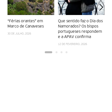
“Férias orantes” em
Que sentido faz o Dia dos
N
Marco de Canaveses
Namorados? Os bispos
a
portugueses respondem
2
30 DE JULHO, 2026
e a APAV confirma
a
12 DE FEVEREIRO, 2026
6 