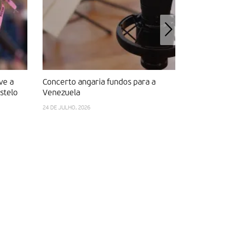
ve a
Concerto angaria fundos para a
Projeto da
stelo
Venezuela
Secundári
24 DE JULHO, 2026
18 DE JULHO, 