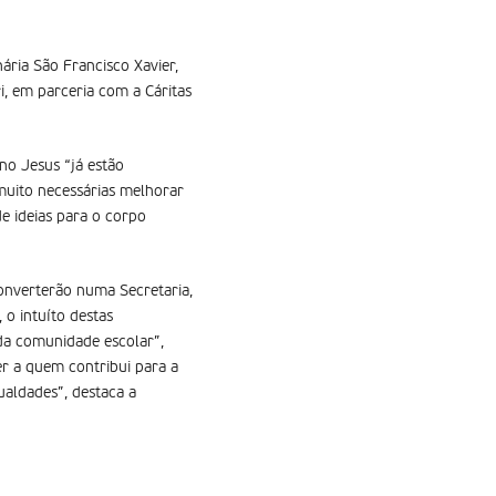
ária São Francisco Xavier,
, em parceria com a Cáritas
no Jesus “já estão
 muito necessárias melhorar
de ideias para o corpo
converterão numa Secretaria,
o intuíto destas
 da comunidade escolar”,
r a quem contribui para a
ualdades”, destaca a