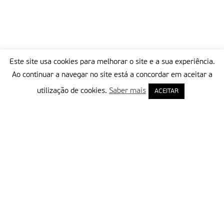
Este site usa cookies para melhorar o site e a sua experiência.
Ao continuar a navegar no site está a concordar em aceitar a
utilização de cookies.
Saber mais
ACEITAR
Delegação Portuguesa do Instituto Missionário da Consolata
Morada:
Rua Francisco Marto, 52, Apartado 5
2496-908 FÁTIMA
Tel.:
249 539 430 / 249 539 460
Emails.:
redacao@fatimamissionaria.pt /