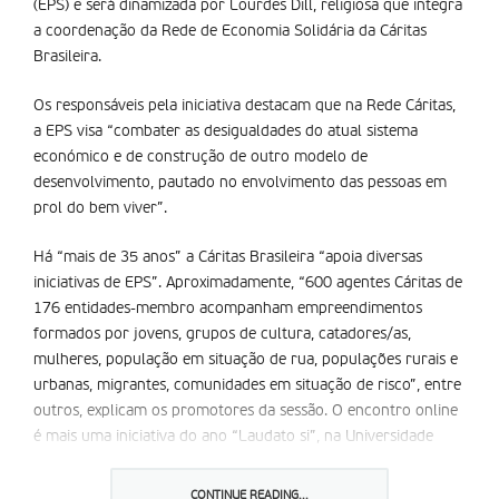
(EPS) e será dinamizada por Lourdes Dill, religiosa que integra
a coordenação da Rede de Economia Solidária da Cáritas
Brasileira.
Os responsáveis pela iniciativa destacam que na Rede Cáritas,
a EPS visa “combater as desigualdades do atual sistema
económico e de construção de outro modelo de
desenvolvimento, pautado no envolvimento das pessoas em
prol do bem viver”.
Há “mais de 35 anos” a Cáritas Brasileira “apoia diversas
iniciativas de EPS”. Aproximadamente, “600 agentes Cáritas de
176 entidades-membro acompanham empreendimentos
formados por jovens, grupos de cultura, catadores/as,
mulheres, população em situação de rua, populações rurais e
urbanas, migrantes, comunidades em situação de risco”, entre
outros, explicam os promotores da sessão. O encontro online
é mais uma iniciativa do ano “Laudato si”, na Universidade
Católica Portuguesa (UCP). As pessoas interessas em participar,
devem proceder à sua
inscrição online
.
CONTINUE READING...