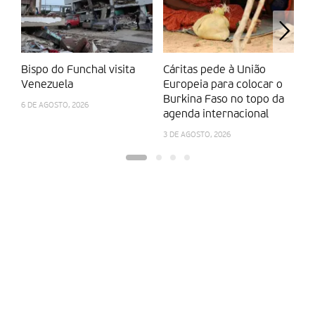
Bispo do Funchal visita
Cáritas pede à União
A
Venezuela
Europeia para colocar o
p
Burkina Faso no topo da
e
6 DE AGOSTO, 2026
agenda internacional
28
3 DE AGOSTO, 2026