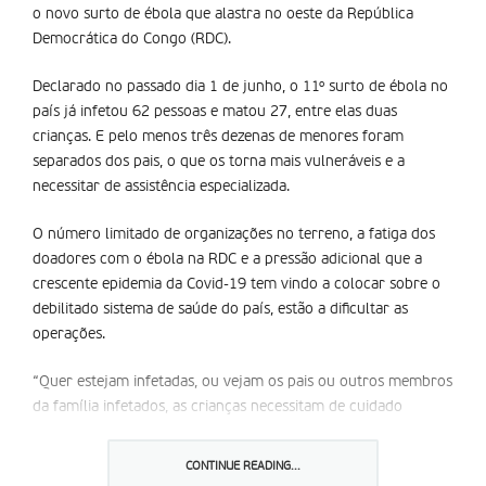
o novo surto de ébola que alastra no oeste da República
Democrática do Congo (RDC).
Declarado no passado dia 1 de junho, o 11º surto de ébola no
país já infetou 62 pessoas e matou 27, entre elas duas
crianças. E pelo menos três dezenas de menores foram
separados dos pais, o que os torna mais vulneráveis e a
necessitar de assistência especializada.
O número limitado de organizações no terreno, a fatiga dos
doadores com o ébola na RDC e a pressão adicional que a
crescente epidemia da Covid-19 tem vindo a colocar sobre o
debilitado sistema de saúde do país, estão a dificultar as
operações.
“Quer estejam infetadas, ou vejam os pais ou outros membros
da família infetados, as crianças necessitam de cuidado
especializado e apoio, tanto físico, como psicológico”, sublinha
Edouard Beigbeder, representante do UNICEF no país
CONTINUE READING...
africano.