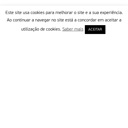
Este site usa cookies para melhorar o site e a sua experiência.
Ao continuar a navegar no site está a concordar em aceitar a
utilização de cookies.
Saber mais
ACEITAR
Delegação Portuguesa do Instituto Missionário da Consolata
Morada:
Rua Francisco Marto, 52, Apartado 5
2496-908 FÁTIMA
Tel.:
249 539 430 / 249 539 460
Emails.:
redacao@fatimamissionaria.pt /
assinaturas@fatimamissionaria.pt
Informações