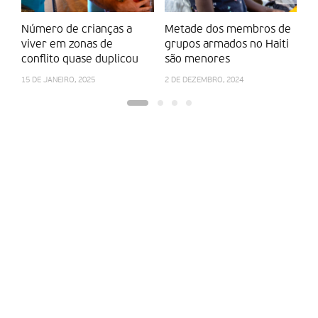
Número de crianças a
Metade dos membros de
U
viver em zonas de
grupos armados no Haiti
u
conflito quase duplicou
são menores
p
15 DE JANEIRO, 2025
2 DE DEZEMBRO, 2024
20