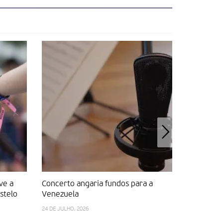
ve a
Concerto angaria fundos para a
Contentor
stelo
Venezuela
rumo à di
24 DE JULHO, 2026
7 DE JULHO, 2