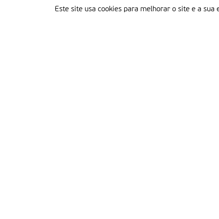
Este site usa cookies para melhorar o site e a sua 
Delegação Portuguesa do Instituto Missionário da Consolata
Morada:
Rua Francisco Marto, 52, Apartado 5
2496-908 FÁTIMA
Tel.:
249 539 430 / 249 539 460
Emails.:
redacao@fatimamissionaria.pt /
assinaturas@fatimamissionaria.pt