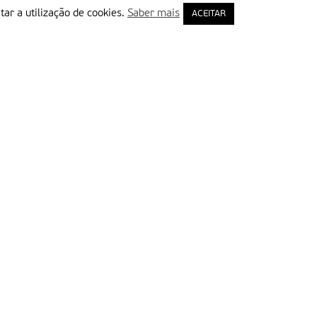
tar a utilização de cookies.
Saber mais
ACEITAR
rimeiro Nome
ail
Leia e aceite a Política de Privacidade