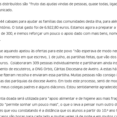
s distribuídos são “fruto das ajudas vindas de pessoas, quase todas, ligad
unicado.
 444 cabazes para ajudar as famílias das comunidades desta ilha, para al
tónio. O total gasto foi de 6.922,80 euros. Estamos agora a preparar a t
is de 300, e iremos reforçar um pouco o apoio dado com mais bens, nom
.
que aquando apelou às ofertas para este povo “não esperava de modo n
“No momento em que escrevo, 1 de julho, as partilhas feitas, que vão dos
ros. Colaboraram 309 pessoas individualmente e partilharam ainda insti
nto de escuteiros, a ONG Orbis, Cáritas Diocesana de Aveiro. A estas há
 fizeram recolha e enviaram essa partilha. Muitas pessoas não consigo i
oas das paróquias da diocese Aveiro. Em todo este processo, senti de mo
ns meus colegas padres e alguns diáconos. Estou sentidamente agradecido
ia doada será utilizada para “apoio alimentar e de higiene aos mais frag
ado “permite sonhar um pouco mais”, o que o leva a pensar num outro de
es que vou constatando é a distância que os alunos a partir do 10.º ano
casos são horas para cada lado e muitas vezes já de noite e em muitos