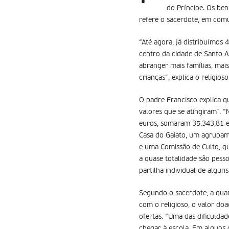
do Príncipe. Os ben
refere o sacerdote, em com
“Até agora, já distribuímos
centro da cidade de Santo An
abranger mais famílias, ma
crianças”, explica o religioso
O padre Francisco explica 
valores que se atingiram”. 
euros, somaram 35.343,81 eu
Casa do Gaiato, um agrupame
e uma Comissão de Culto, que
a quase totalidade são pess
partilha individual de algu
Segundo o sacerdote, a quant
com o religioso, o valor do
ofertas. “Uma das dificuldad
chegar à escola. Em alguns 