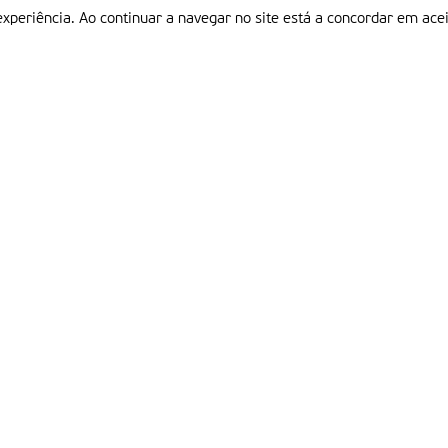
experiência. Ao continuar a navegar no site está a concordar em acei
Informações
P
QUEM SOMOS
ESTATUTO EDITORIAL
Em
FICHA TÉCNICA
LINKS
POLÍTICA DE PRIVACIDADE
CONTACTOS