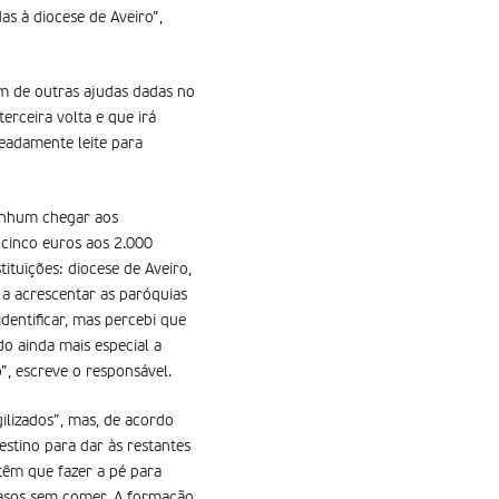
as à diocese de Aveiro”,
ém de outras ajudas dadas no
erceira volta e que irá
eadamente leite para
enhum chegar aos
 cinco euros aos 2.000
tuições: diocese de Aveiro,
 a acrescentar as paróquias
dentificar, mas percebi que
do ainda mais especial a
”, escreve o responsável.
ilizados”, mas, de acordo
stino para dar às restantes
 têm que fazer a pé para
 casos sem comer. A formação