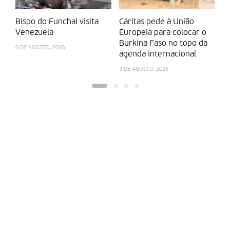
Bispo do Funchal visita
Cáritas pede à União
A
Venezuela
Europeia para colocar o
p
Burkina Faso no topo da
e
6 DE AGOSTO, 2026
agenda internacional
28
3 DE AGOSTO, 2026