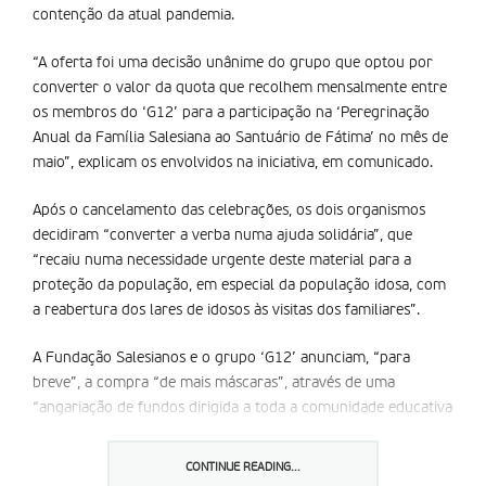
contenção da atual pandemia.
“A oferta foi uma decisão unânime do grupo que optou por
converter o valor da quota que recolhem mensalmente entre
os membros do ‘G12’ para a participação na ‘Peregrinação
Anual da Família Salesiana ao Santuário de Fátima’ no mês de
maio”, explicam os envolvidos na iniciativa, em comunicado.
Após o cancelamento das celebrações, os dois organismos
decidiram “converter a verba numa ajuda solidária”, que
“recaiu numa necessidade urgente deste material para a
proteção da população, em especial da população idosa, com
a reabertura dos lares de idosos às visitas dos familiares”.
A Fundação Salesianos e o grupo ‘G12’ anunciam, “para
breve”, a compra “de mais máscaras”, através de uma
“angariação de fundos dirigida a toda a comunidade educativa
e amigos da Obra Salesiana”. O grupo ‘G12’ existe há dois
anos, por iniciativa da Comunidade Educativa dos Salesianos
CONTINUE READING...
do Funchal, e dele fazem parte professores, funcionários e