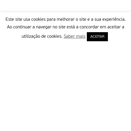
Este site usa cookies para melhorar o site e a sua experiência.
Ao continuar a navegar no site está a concordar em aceitar a
utilização de cookies.
Saber mais
ACEITAR
Delegação Portuguesa do Instituto Missionário da Consolata
Morada:
Rua Francisco Marto, 52, Apartado 5
2496-908 FÁTIMA
Tel.:
249 539 430 / 249 539 460
Emails.:
redacao@fatimamissionaria.pt /
assinaturas@fatimamissionaria.pt