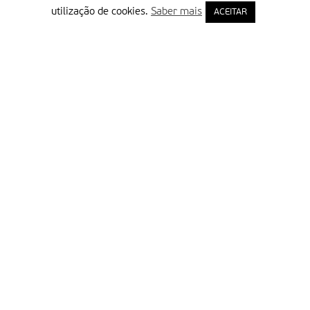
utilização de cookies.
Saber mais
ACEITAR
Delegação Portuguesa do Instituto Missionário da Consolata
Morada:
Rua Francisco Marto, 52, Apartado 5
2496-908 FÁTIMA
Tel.:
249 539 430 / 249 539 460
Emails.:
redacao@fatimamissionaria.pt /
assinaturas@fatimamissionaria.pt
Informações
Primeiro Nome