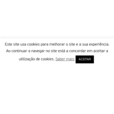
Este site usa cookies para melhorar o site e a sua experiência.
Ao continuar a navegar no site está a concordar em aceitar a
utilização de cookies.
Saber mais
ACEITAR
Delegação Portuguesa do Instituto Missionário da Consolata
Morada:
Rua Francisco Marto, 52, Apartado 5
2496-908 FÁTIMA