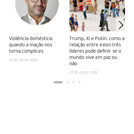
Violência doméstica:
Trump, Xi e Putin: como a
O
quando a inação nos
relação entre estes três
m
torna cúmplices
líderes pode definir se o
30
mundo vive em paz ou
15 DE JULHO, 2026
não
13 DE JULHO, 2026