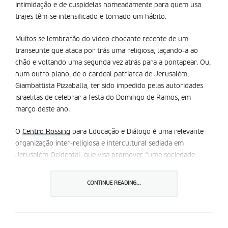
intimidação e de cuspidelas nomeadamente para quem usa
trajes têm-se intensificado e tornado um hábito.
Muitos se lembrarão do vídeo chocante recente de um
transeunte que ataca por trás uma religiosa, laçando-a ao
chão e voltando uma segunda vez atrás para a pontapear. Ou,
num outro plano, de o cardeal patriarca de Jerusalém,
Giambattista Pizzaballa, ter sido impedido pelas autoridades
israelitas de celebrar a festa do Domingo de Ramos, em
março deste ano.
O
Centro Rossing
para Educação e Diálogo é uma relevante
organização inter-religiosa e intercultural sediada em
Jerusalém Ocidental, que visa promover “uma sociedade
inclusiva e melhores relações entre judeus, cristãos e
muçulmanos por meio da educação, programas de encontros,
CONTINUE READING...
pesquisa e defesa dos interesses”. Afirma envolver ou ter
envolvido mais de 7000 pessoas presencialmente e mais de
65.000 online nos seus sete programas e 60 instituições
educativas.