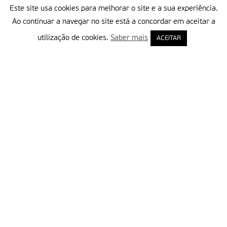
Este site usa cookies para melhorar o site e a sua experiência.
Ao continuar a navegar no site está a concordar em aceitar a
utilização de cookies.
Saber mais
ACEITAR
Delegação Portuguesa do Instituto Missionário da Consolata
Morada:
Rua Francisco Marto, 52, Apartado 5
2496-908 FÁTIMA
Tel.:
249 539 430 / 249 539 460
Emails.:
redacao@fatimamissionaria.pt /
assinaturas@fatimamissionaria.pt
Informações