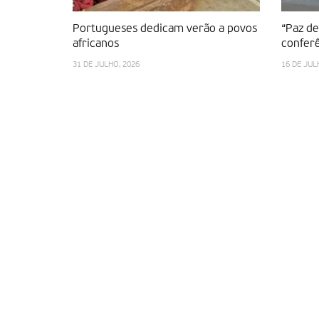
Portugueses dedicam verão a povos
“Paz d
africanos
conferê
31 DE JULHO, 2026
16 DE JUL