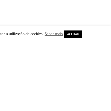
tar a utilização de cookies.
Saber mais
ACEITAR
rimeiro Nome
ail
Leia e aceite a Política de Privacidade