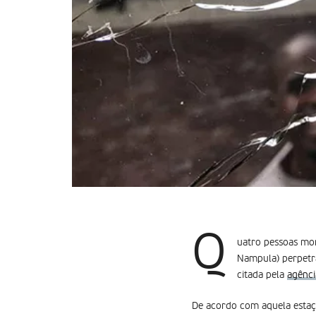
Q
uatro pessoas mor
Nampula) perpetr
citada pela
agênc
De acordo com aquela estaçã