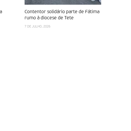
a
Contentor solidário parte de Fátima
Assassina
rumo à diocese de Tete
pela paz 
Africana
7 DE JULHO, 2026
2 DE JULHO, 2