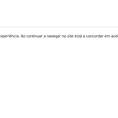
experiência. Ao continuar a navegar no site está a concordar em acei
Informações
P
QUEM SOMOS
ESTATUTO EDITORIAL
Em
FICHA TÉCNICA
LINKS
POLÍTICA DE PRIVACIDADE
CONTACTOS