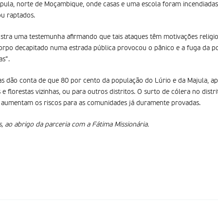
mpula, norte de Moçambique, onde casas e uma escola foram incendiada
ou raptados.
tra uma testemunha afirmando que tais ataques têm motivações religi
rpo decapitado numa estrada pública provocou o pânico e a fuga da p
as”.
s dão conta de que 80 por cento da população do Lúrio e da Majula, 
 e florestas vizinhas, ou para outros distritos. O surto de cólera no dis
s aumentam os riscos para as comunidades já duramente provadas.
, ao abrigo da parceria com a Fátima Missionária.