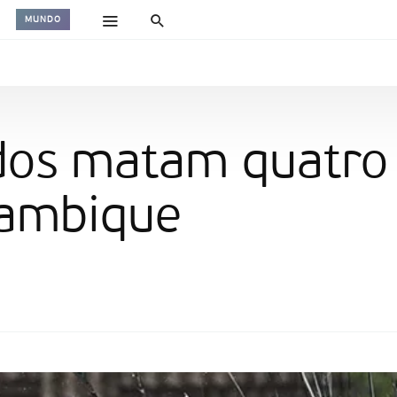
MUNDO
os matam quatro 
çambique