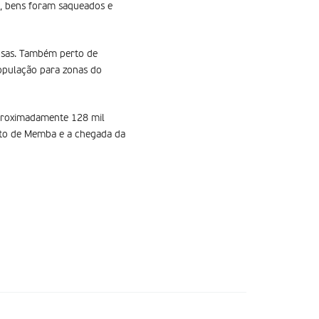
s, bens foram saqueados e
osas. Também perto de
opulação para zonas do
aproximadamente 128 mil
trito de Memba e a chegada da