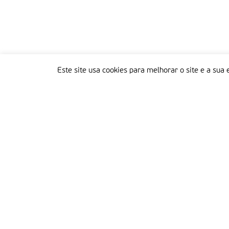
Este site usa cookies para melhorar o site e a sua 
Delegação Portuguesa do Instituto Missionário da Consolata
Morada:
Rua Francisco Marto, 52, Apartado 5
2496-908 FÁTIMA
Tel.:
249 539 430 / 249 539 460
Emails.:
redacao@fatimamissionaria.pt /