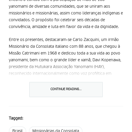
yanomami de diversas comunidades, que se uniram aos
missionários e missionárias, assim como lideranças indígenas e
convidados. O propósito foi celebrar seis décadas de
convivência, amizade e luta em favor da vida e da dignidade.
Entre os presentes, destacaram-se Carlo Zacquini, um irmão
Missionário da Consolata italiano com 88 anos, que chegou à
Missão Catrimani em 1968 e dedicou toda a sua vida ao povo
yanomami, bem como o grande líder e xamã, Davi Kopenawa,
presidente da Hutukara Associação Yanomami (HAY),
reconhecido internacionalmente como voz profética em
defesa do seu povo e da floresta.
CONTINUE READING...
A celebração teve início com a celebração da Eucaristia,
recordando os missionários e missionárias que, ao longo
dessas seis décadas, doaram as suas vidas à missão. O evento
foi mais do que uma festa: tornou-se um espaço de reflexão,
Tagged:
memória e partilha de experiências entre missionários e o
povo yanomami, revivendo juntos os passos dessa longa
Brasil
Missionárias da Consolata