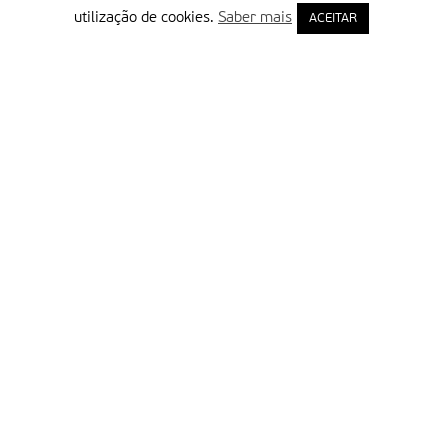
utilização de cookies.
Saber mais
ACEITAR
Delegação Portuguesa do Instituto Missionário da Consolata
Morada:
Rua Francisco Marto, 52, Apartado 5
2496-908 FÁTIMA
Tel.:
249 539 430 / 249 539 460
Emails.:
redacao@fatimamissionaria.pt /
assinaturas@fatimamissionaria.pt
Informações
Primeiro Nome