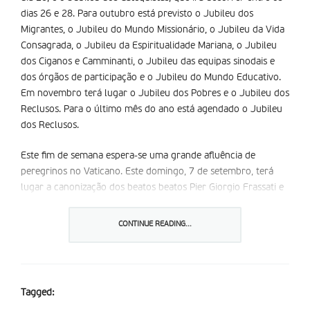
dias 26 e 28. Para outubro está previsto o Jubileu dos
Migrantes, o Jubileu do Mundo Missionário, o Jubileu da Vida
Consagrada, o Jubileu da Espiritualidade Mariana, o Jubileu
dos Ciganos e Camminanti, o Jubileu das equipas sinodais e
dos órgãos de participação e o Jubileu do Mundo Educativo.
Em novembro terá lugar o Jubileu dos Pobres e o Jubileu dos
Reclusos. Para o último mês do ano está agendado o Jubileu
dos Reclusos.
Este fim de semana espera-se uma grande afluência de
peregrinos no Vaticano. Este domingo, 7 de setembro, terá
lugar a canonização dos beatos beatos Pier Giorgio Frassati e
Carlo Acutis. Este último, está assim prestes a ser reconhecido
como o primeiro santo “millenial”, isto é, alguém nascido,
CONTINUE READING...
aproximadamente, entre 1981 e 1996.
Partilhar isto:
Tagged: