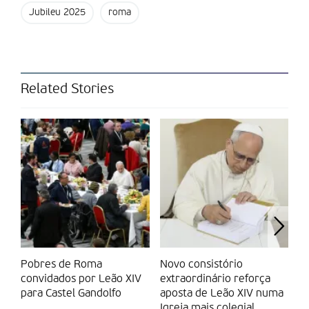
Jubileu 2025
roma
Related Stories
Pobres de Roma
Novo consistório
O
convidados por Leão XIV
extraordinário reforça
J
para Castel Gandolfo
aposta de Leão XIV numa
10
Igreja mais colegial