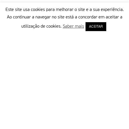
Este site usa cookies para melhorar o site e a sua experiência.
Ao continuar a navegar no site está a concordar em aceitar a
utilização de cookies.
Saber mais
ACEITAR
Delegação Portuguesa do Instituto Missionário da Consolata
Morada:
Rua Francisco Marto, 52, Apartado 5
2496-908 FÁTIMA
Tel.:
249 539 430 / 249 539 460
Emails.:
redacao@fatimamissionaria.pt /
assinaturas@fatimamissionaria.pt
Informações