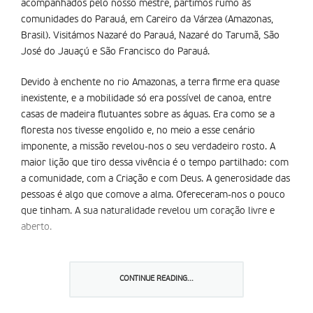
acompanhados pelo nosso mestre, partimos rumo às
comunidades do Parauá, em Careiro da Várzea (Amazonas,
Brasil). Visitámos Nazaré do Parauá, Nazaré do Tarumã, São
José do Jauaçú e São Francisco do Parauá.
Devido à enchente no rio Amazonas, a terra firme era quase
inexistente, e a mobilidade só era possível de canoa, entre
casas de madeira flutuantes sobre as águas. Era como se a
floresta nos tivesse engolido e, no meio a esse cenário
imponente, a missão revelou-nos o seu verdadeiro rosto. A
maior lição que tiro dessa vivência é o tempo partilhado: com
a comunidade, com a Criação e com Deus. A generosidade das
pessoas é algo que comove a alma. Ofereceram-nos o pouco
que tinham. A sua naturalidade revelou um coração livre e
aberto.
Apesar das carências materiais, a fé é viva e dinâmica,
expressada na fraternidade, na devoção e no acolhimento.
CONTINUE READING...
Aquelas pessoas são testemunhas de que a pobreza não é
sinónimo de tristeza, e de que a riqueza espiritual é real e