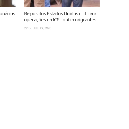
onários
Bispos dos Estados Unidos criticam
A missão 
operações da ICE contra migrantes
17 DE JULHO, 
22 DE JULHO, 2026