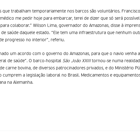
s que trabalham temporariamente nos barcos são voluntários. Francisco
m médico me pedir hoje para embarcar, terei de dizer que só será possív
ra para colaborar.” Wilson Lima, governador do Amazonas, disse à impren
 de saúde daquele estado. “Ele tem uma infraestrutura que nenhum outro
 progresso no interior”, referiu.
ssinado um acordo com o governo do Amazonas, para que o navio venha a
eral de saúde”. O barco-hospital
São João XXIII
tornou-se numa realidad
 carne bovina, de diversos patrocinadores privados, e do Ministério Pú
ão cumprem a legislação laboral no Brasil. Medicamentos e equipamento
cana na Alemanha.