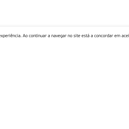
experiência. Ao continuar a navegar no site está a concordar em acei
Informações
P
QUEM SOMOS
ESTATUTO EDITORIAL
Em
FICHA TÉCNICA
LINKS
POLÍTICA DE PRIVACIDADE
CONTACTOS