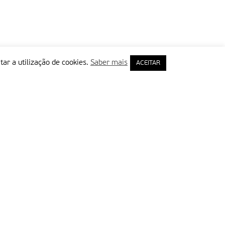
tar a utilização de cookies.
Saber mais
ACEITAR
rimeiro Nome
ail
Leia e aceite a Política de Privacidade