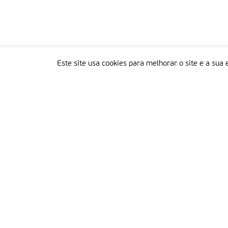
Este site usa cookies para melhorar o site e a sua 
Delegação Portuguesa do Instituto Missionário da Consolata
Morada:
Rua Francisco Marto, 52, Apartado 5
2496-908 FÁTIMA
Tel.:
249 539 430 / 249 539 460
Emails.:
redacao@fatimamissionaria.pt /