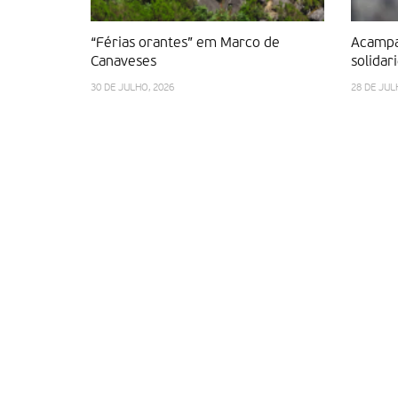
“Férias orantes” em Marco de
Acampa
Canaveses
solidar
30 DE JULHO, 2026
28 DE JUL