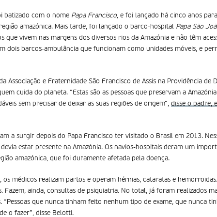
foi batizado com o nome
Papa Francisco
, e foi lançado há cinco anos pa
egião amazónica. Mais tarde, foi lançado o barco-hospital
Papa São João
s que vivem nas margens dos diversos rios da Amazónia e não têm aces
om dois barcos-ambulância que funcionam como unidades móveis, e per
 da Associação e Fraternidade São Francisco de Assis na Providência de 
e quem cuida do planeta. “Estas são as pessoas que preservam a Amazóni
veis ​​sem precisar de deixar as suas regiões de origem”,
disse o padre, 
m a surgir depois do Papa Francisco ter visitado o Brasil em 2013. Ness
o devia estar presente na Amazónia. Os navios-hospitais deram um import
gião amazónica, que foi duramente afetada pela doença.
, os médicos realizam partos e operam hérnias, cataratas e hemorroid
 Fazem, ainda, consultas de psiquiatria. No total, já foram realizados m
. “Pessoas que nunca tinham feito nenhum tipo de exame, que nunca tin
 o fazer”, disse Belotti.