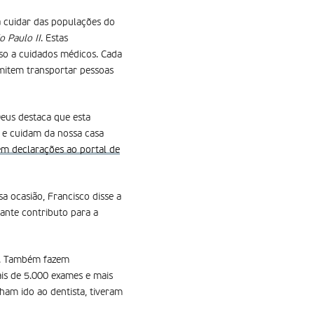
ra cuidar das populações do
 Paulo II
. Estas
so a cuidados médicos. Cada
mitem transportar pessoas
Deus destaca que esta
a e cuidam da nossa casa
em declarações ao portal de
a ocasião, Francisco disse a
ante contributo para a
as. Também fazem
ais de 5.000 exames e mais
ham ido ao dentista, tiveram