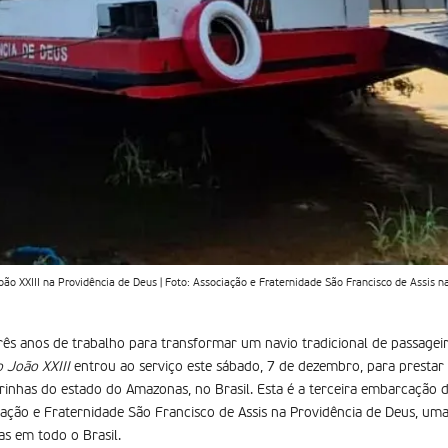
oão XXIII na Providência de Deus | Foto: Associação e Fraternidade São Francisco de Assis n
três anos de trabalho para transformar um navio tradicional de passage
o João XXIII
entrou ao serviço este sábado, 7 de dezembro, para prestar
rinhas do estado do Amazonas, no Brasil. Esta é a terceira embarcação 
ociação e Fraternidade São Francisco de Assis na Providência de Deus, u
as em todo o Brasil.