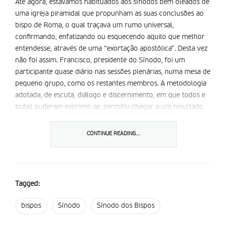
Até agora, estávamos habituados aos sínodos bem oleados de
uma igreja piramidal que propunham as suas conclusões ao
bispo de Roma, o qual traçava um rumo universal,
confirmando, enfatizando ou esquecendo aquilo que melhor
entendesse, através de uma “exortação apostólica”. Desta vez
não foi assim. Francisco, presidente do Sínodo, foi um
participante quase diário nas sessões plenárias, numa mesa de
pequeno grupo, como os restantes membros. A metodologia
adotada, de escuta, diálogo e discernimento, em que todos e
todas puderam exprimir-se, permitiu chegar a um resultado
que o próprio Papa entendeu dever assumir e mandar
publicar.
CONTINUE READING...
Reconhecendo o valor do caminho sinodal vivido nas duas
sessões, ao longo de outubro de 2023 e de outubro de 2024,
Francisco entendeu que o documento votado no passado
Tagged:
sábado, alínea a alínea, por uma maioria de dois terços possui
já “indicações muito concretas que podem servir de guia para
bispos
Sínodo
Sínodo dos Bispos
a missão das igrejas, nos diversos continentes, nos diversos
contextos”. E, consequentemente, exortou as igrejas locais a