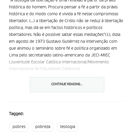
“A teologia da libertação é uma reflexão a partir da práxis
histórica do homem. Procura pensar a fé a partir da práxis
histórica e do modo como é vivida a fé nesse compromisso
libertador. (…) a libertação de Cristo não se reduz à libertação
política, mas dá-se em factos históricos e políticos
libertadores. Não é possível saltar essas mediações”(1), dizia
em agosto de 1973 Gustavo Gutiérrez na intervenção com
que animou o seminário sobre fé e política organizado em
Lima pelo secretariado latino-americano da JECI-MIEC
(Juventude Escolar Católica Internacional/Movimento
Internacional de Estudantes Católicos).
No texto, posteriormente traduzido e editado pela JEC
CONTINUE READING...
portuguesa, Gutiérrez sintetizava as intuições fundamentais da
teologia da libertação, que sempre apresentou como um
aprofundamento da espiritualidade dos movimentos da Ação
Católica vivida a partir do ver-julgar-agir próprios da
Tagged:
metodologia de “revisão de vida” de Joseph Cardjin. O “ver” a
partir do olhar dos pobres e oprimidos seria a origem de
pobres
pobreza
teologia
todos os seus futuros enfrentamentos com parte da