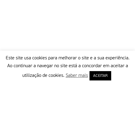
Este site usa cookies para melhorar o site e a sua experiência.
Ao continuar a navegar no site está a concordar em aceitar a
utilização de cookies.
Saber mais
ACEITAR
Delegação Portuguesa do Instituto Missionário da Consolata
Morada:
Rua Francisco Marto, 52, Apartado 5
2496-908 FÁTIMA