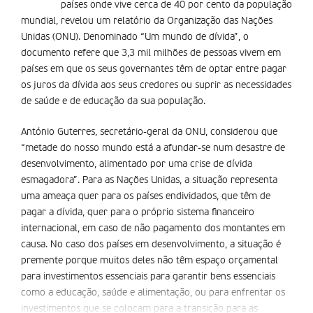
países onde vive cerca de 40 por cento da população
mundial, revelou um relatório da Organização das Nações
Unidas (ONU). Denominado “Um mundo de dívida”, o
documento refere que 3,3 mil milhões de pessoas vivem em
países em que os seus governantes têm de optar entre pagar
os juros da dívida aos seus credores ou suprir as necessidades
de saúde e de educação da sua população.
António Guterres, secretário-geral da ONU, considerou que
“metade do nosso mundo está a afundar-se num desastre de
desenvolvimento, alimentado por uma crise de dívida
esmagadora”. Para as Nações Unidas, a situação representa
uma ameaça quer para os países endividados, que têm de
pagar a dívida, quer para o próprio sistema financeiro
internacional, em caso de não pagamento dos montantes em
causa. No caso dos países em desenvolvimento, a situação é
premente porque muitos deles não têm espaço orçamental
para investimentos essenciais para garantir bens essenciais
como a educação, saúde e alimentação, ou para enfrentar os
investimentos que se colocam para a transição para as