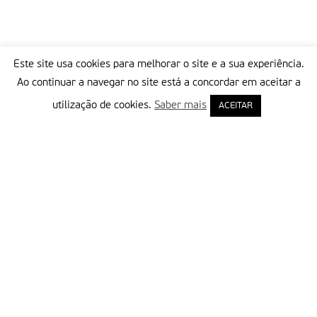
Este site usa cookies para melhorar o site e a sua experiência.
Ao continuar a navegar no site está a concordar em aceitar a
utilização de cookies.
Saber mais
ACEITAR
Delegação Portuguesa do Instituto Missionário da Consolata
Morada:
Rua Francisco Marto, 52, Apartado 5
2496-908 FÁTIMA
Tel.:
249 539 430 / 249 539 460
Emails.:
redacao@fatimamissionaria.pt /
assinaturas@fatimamissionaria.pt