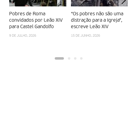
Pobres de Roma
“Os pobres não são uma
Re
convidados por Leão XIV
distração para a Igreja”,
ag
para Castel Gandolfo
escreve Leão XIV
7 
9 DE JULHO, 2026
15 DE JUNHO, 2026