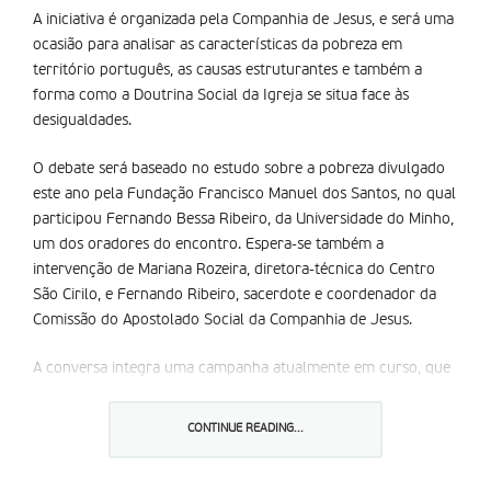
A iniciativa é organizada pela Companhia de Jesus, e será uma
ocasião para analisar as características da pobreza em
território português, as causas estruturantes e também a
forma como a Doutrina Social da Igreja se situa face às
desigualdades.
O debate será baseado no estudo sobre a pobreza divulgado
este ano pela Fundação Francisco Manuel dos Santos, no qual
participou Fernando Bessa Ribeiro, da Universidade do Minho,
um dos oradores do encontro. Espera-se também a
intervenção de Mariana Rozeira, diretora-técnica do Centro
São Cirilo, e Fernando Ribeiro, sacerdote e coordenador da
Comissão do Apostolado Social da Companhia de Jesus.
A conversa integra uma campanha atualmente em curso, que
visa a divulgação das quatro Preferências Apostólicas
Universais da Companhia de Jesus até ao ano de 2029. Nesta
CONTINUE READING...
conferência estará patente a segunda preferência – “Caminhar
junto aos excluídos”.