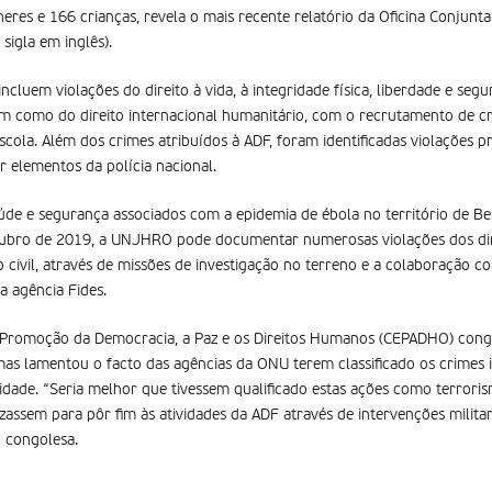
eres e 166 crianças, revela o mais recente relatório da Oficina Conjunt
igla em inglês).
cluem violações do direito à vida, à integridade física, liberdade e seg
sim como do direito internacional humanitário, com o recrutamento de cr
scola. Além dos crimes atribuídos à ADF, foram identificadas violações 
 elementos da polícia nacional.
aúde e segurança associados com a epidemia de ébola no território de Ben
tubro de 2019, a UNJHRO pode documentar numerosas violações dos di
civil, através de missões de investigação no terreno e a colaboração co
la agência Fides.
 Promoção da Democracia, a Paz e os Direitos Humanos (CEPADHO) cong
s lamentou o facto das agências da ONU terem classificado os crimes 
dade. “Seria melhor que tivessem qualificado estas ações como terroris
assem para pôr fim às atividades da ADF através de intervenções militar
o congolesa.