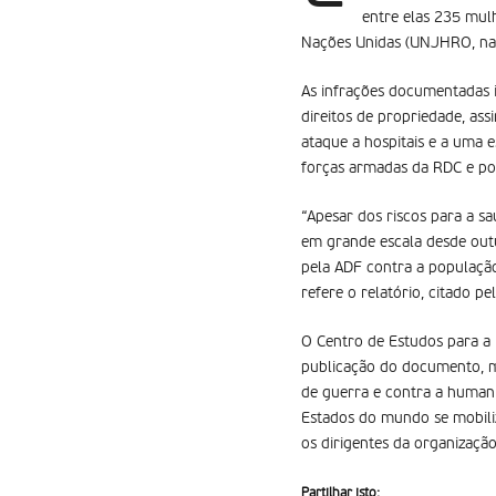
entre elas 235 mulh
Nações Unidas (UNJHRO, na s
As infrações documentadas in
direitos de propriedade, as
ataque a hospitais e a uma e
forças armadas da RDC e por
“Apesar dos riscos para a s
em grande escala desde ou
pela ADF contra a população 
refere o relatório, citado pe
O Centro de Estudos para a
publicação do documento, ma
de guerra e contra a humani
Estados do mundo se mobiliz
os dirigentes da organizaçã
Partilhar isto: