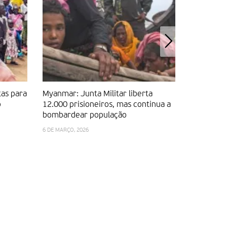
tas para
Myanmar: Junta Militar liberta
Há uma cri
o
12.000 prisioneiros, mas continua a
mental do
bombardear população
ser ignor
6 DE MARÇO, 2026
7 DE FEVEREIR