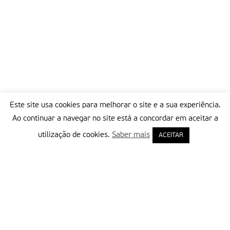
Este site usa cookies para melhorar o site e a sua experiência.
Ao continuar a navegar no site está a concordar em aceitar a
utilização de cookies.
Saber mais
ACEITAR
Delegação Portuguesa do Instituto Missionário da Consolata
Morada:
Rua Francisco Marto, 52, Apartado 5
2496-908 FÁTIMA