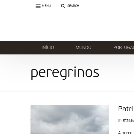
MENU
SEARCH
INÍCIO
MUNDO
PORTUGA
peregrinos
Patr
BY
FÁTIMA
A peregr