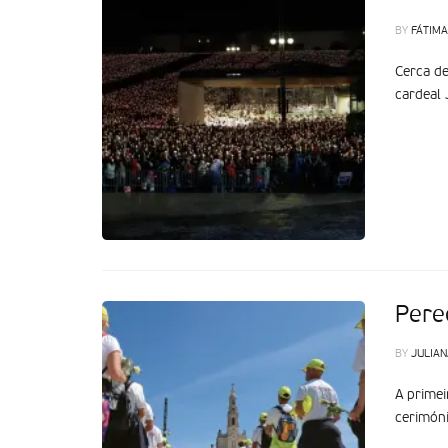
BY
FÁTIMA
Cerca de
cardeal 
Pere
BY
JULIAN
A primei
cerimóni