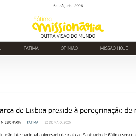
5 de Agosto, 2026
L
FÁTIMA
OPINIÃO
MISSÃO HOJE
iarca de Lisboa preside à peregrinação de
 MISSIONÁRIA
FÁTIMA
12 DE MAIO, 2026
inação internacional aniversária de maio ao Santuário de Fátima será pre