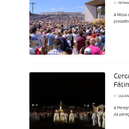
BY
FÁTIMA
A Missa 
presidên
Cerc
Fáti
BY
JULIAN
A Peregr
da pereg