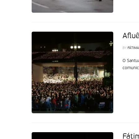
Aflu
BY
FÁTIMA
O Santu
comunica
Fáti