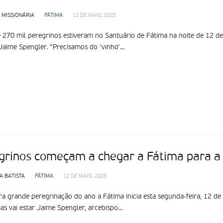
 MISSIONÁRIA
FÁTIMA
13 DE MAIO, 2025
 270 mil peregrinos estiveram no Santuário de Fátima na noite de 12 de 
Jaime Spengler. “Precisamos do ‘vinho’…
grinos começam a chegar a Fátima para a
A BATISTA
FÁTIMA
12 DE MAIO, 2025
ra grande peregrinação do ano a Fátima inicia esta segunda-feira, 12 de m
as vai estar Jaime Spengler, arcebispo…