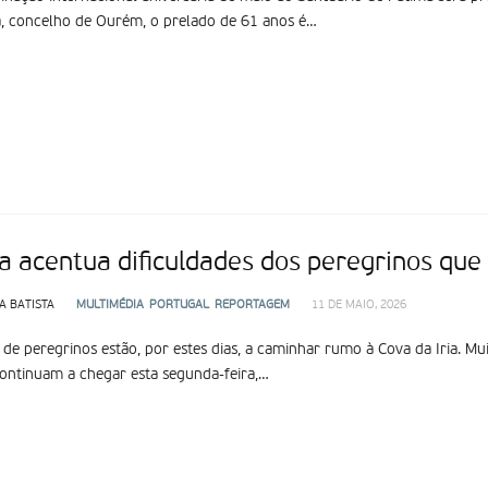
, concelho de Ourém, o prelado de 61 anos é…
a acentua dificuldades dos peregrinos qu
A BATISTA
MULTIMÉDIA
PORTUGAL
REPORTAGEM
11 DE MAIO, 2026
 de peregrinos estão, por estes dias, a caminhar rumo à Cova da Iria. M
ontinuam a chegar esta segunda-feira,…