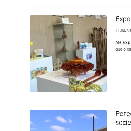
Expo
BY
JULIAN
Até ao p
que o ca
Pere
soci