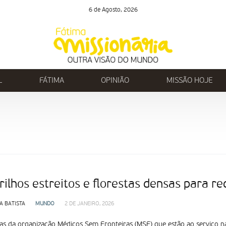
6 de Agosto, 2026
L
FÁTIMA
OPINIÃO
MISSÃO HOJE
rilhos estreitos e florestas densas para re
A BATISTA
MUNDO
2 DE JANEIRO, 2026
as da organização Médicos Sem Fronteiras (MSF) que estão ao serviço n