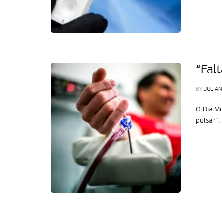
“Fal
BY
JULIAN
O Dia Mu
pulsar”.