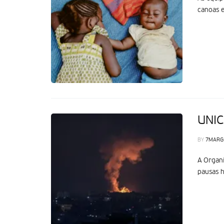
canoas e
UNIC
BY
7MARG
A Organi
pausas h