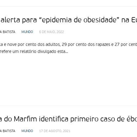
alerta para “epidemia de obesidade” na E
A BATISTA
MUNDO
6 DE MAIO, 2022
a e nove por cento dos adultos, 29 por cento dos rapazes e 27 por cen
refere um relatório divulgado esta…
a do Marfim identifica primeiro caso de é
A BATISTA
MUNDO
17 DE AGOSTO, 2021