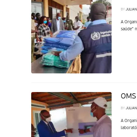
BY
JULIAN
A Organi
saúde” n
OMS 
BY
JULIAN
A Organi
laborató