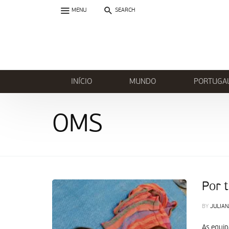
MENU
SEARCH
INÍCIO
MUNDO
PORTUGA
OMS
Por t
BY
JULIAN
As equip