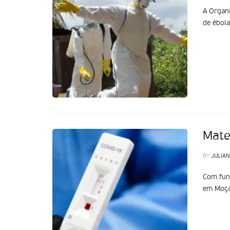
A Organi
de ébol
Mate
BY
JULIAN
Com fund
em Moçam