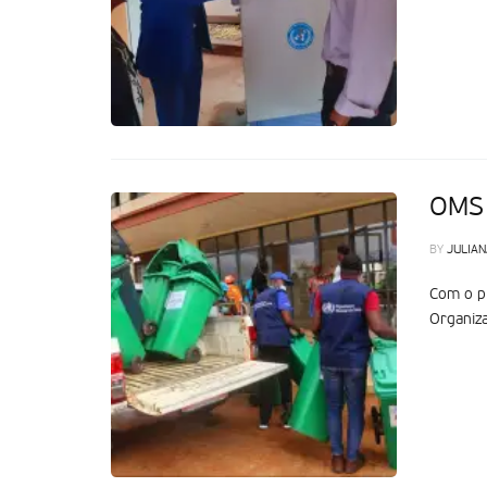
OMS 
BY
JULIAN
Com o pr
Organiz