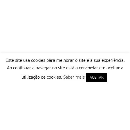
Este site usa cookies para melhorar o site e a sua experiência.
Ao continuar a navegar no site está a concordar em aceitar a
utilização de cookies.
Saber mais
ACEITAR
Delegação Portuguesa do Instituto Missionário da Consolata
Morada:
Rua Francisco Marto, 52, Apartado 5
2496-908 FÁTIMA