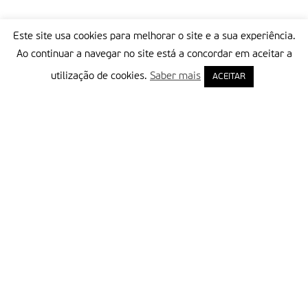
Este site usa cookies para melhorar o site e a sua experiência.
Ao continuar a navegar no site está a concordar em aceitar a
utilização de cookies.
Saber mais
ACEITAR
Delegação Portuguesa do Instituto Missionário da Consolata
Morada:
Rua Francisco Marto, 52, Apartado 5
2496-908 FÁTIMA
Tel.:
249 539 430 / 249 539 460
Emails.:
redacao@fatimamissionaria.pt /
assinaturas@fatimamissionaria.pt
Informações