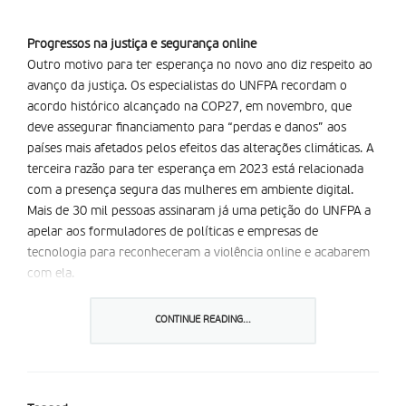
Progressos na justiça e segurança online
Outro motivo para ter esperança no novo ano diz respeito ao
avanço da justiça. Os especialistas do UNFPA recordam o
acordo histórico alcançado na COP27, em novembro, que
deve assegurar financiamento para “perdas e danos” aos
países mais afetados pelos efeitos das alterações climáticas. A
terceira razão para ter esperança em 2023 está relacionada
com a presença segura das mulheres em ambiente digital.
Mais de 30 mil pessoas assinaram já uma petição do UNFPA a
apelar aos formuladores de políticas e empresas de
tecnologia para reconheceram a violência online e acabarem
com ela.
CONTINUE READING...
Apoio a centros de saúde
O quarto motivo apresentado pelo UNFPA para ter esperança
no futuro aponta para o facto da violência sexual em conflitos
está a ser abertamente condenada, sendo que os programas