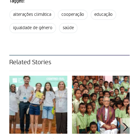
Tagged:
humanitários que esta agência detém pelo mundo têm
ajudado milhares de centros de saúde a prestar atendimento
alterações climática
cooperação
educação
especializado a vítimas de violação, tendo apoiado milhões de
sobreviventes.
igualdade de género
saúde
Tecnologia favorece progresso
O quinto motivo está relacionado com o trabalho de ativistas,
que têm procedido à entrega de bens essenciais com drones,
Related Stories
têm colocado a funcionar unidades móveis de maternidade, e
que têm promovido uma tecnologia que ofereça segurança
online a meninas e mulheres. No Laos e nas Maldivas, por
exemplo, os profissionais do UNFPA têm recorrido à rede
social TikTok para treinar parteiras, e no Bangladesh estão a
ser distribuídos produtos de recolha menstrual.
Saúde mental e igualdade de género
O sexto motivo de esperança tem a ver com a saúde mental. A
agência das Nações Unidas afirma que tem ampliado o seu