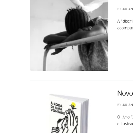
BY
JULIAN
A “discr
acompanh
Novo 
BY
JULIAN
O livro 
e ilustr