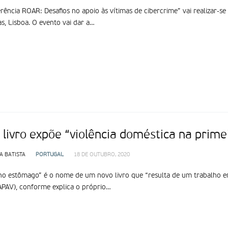
rência ROAR: Desafios no apoio às vítimas de cibercrime” vai realizar-se
s, Lisboa. O evento vai dar a…
 livro expõe “violência doméstica na prime
A BATISTA
PORTUGAL
18 DE OUTUBRO, 2020
o estômago” é o nome de um novo livro que “resulta de um trabalho e
APAV), conforme explica o próprio…