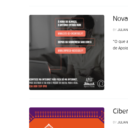
Nova
BY
JULIAN
“O que a
de Apoio
Cibe
BY
JULIAN