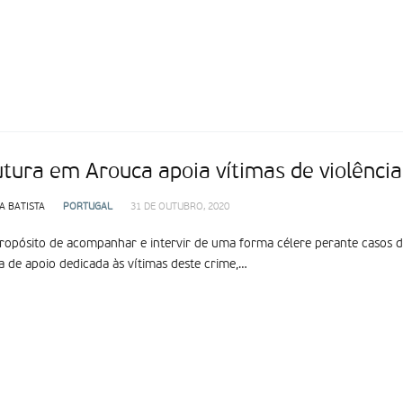
utura em Arouca apoia vítimas de violência
A BATISTA
PORTUGAL
31 DE OUTUBRO, 2020
opósito de acompanhar e intervir de uma forma célere perante casos de
a de apoio dedicada às vítimas deste crime,…