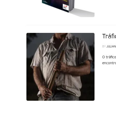
Tráf
BY
JULIAN
O tráfic
encontro