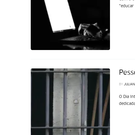
“educar 
Pess
BY
JULIAN
O Dia In
dedicada