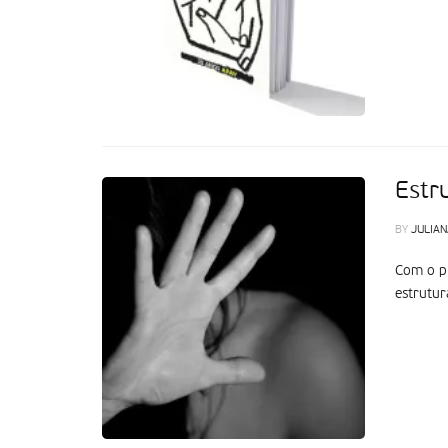
Estr
BY
JULIAN
Com o pr
estrutur