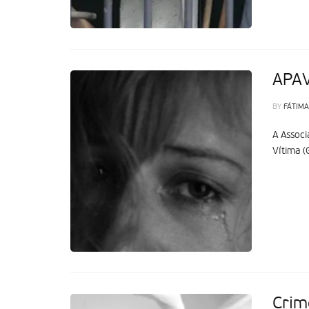
APAV
BY
FÁTIMA
A Associ
Vítima (
Crim