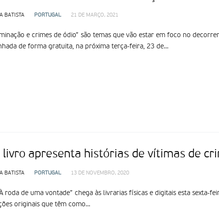
A BATISTA
PORTUGAL
21 DE MARÇO, 2021
iminação e crimes de ódio” são temas que vão estar em foco no decorre
ada de forma gratuita, na próxima terça-feira, 23 de…
livro apresenta histórias de vítimas de cr
A BATISTA
PORTUGAL
13 DE NOVEMBRO, 2020
“À roda de uma vontade” chega às livrarias físicas e digitais esta sexta-f
ações originais que têm como…