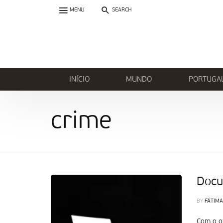
MENU
SEARCH
INÍCIO
MUNDO
PORTUGA
crime
Docu
BY
FÁTIMA
Com o ob