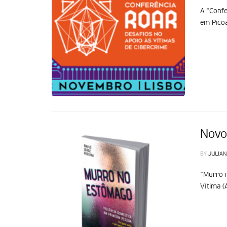
A “Confe
em Picoa
Novo
BY
JULIAN
“Murro n
Vítima (