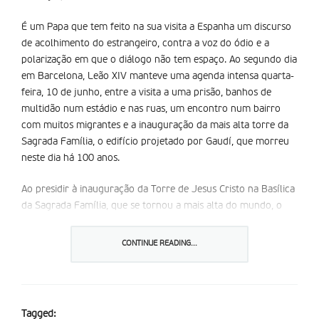
É um Papa que tem feito na sua visita a Espanha um discurso
de acolhimento do estrangeiro, contra a voz do ódio e a
polarização em que o diálogo não tem espaço. Ao segundo dia
em Barcelona, Leão XIV manteve uma agenda intensa quarta-
feira, 10 de junho, entre a visita a uma prisão, banhos de
multidão num estádio e nas ruas, um encontro num bairro
com muitos migrantes e a inauguração da mais alta torre da
Sagrada Família, o edifício projetado por Gaudí, que morreu
neste dia há 100 anos.
Ao presidir à inauguração da Torre de Jesus Cristo na Basílica
da Sagrada Família, que se tornou a mais alta do mundo, o
Papa pediu que esta seja um sinal de fé e esperança para a
sociedade.
CONTINUE READING...
“A Sagrada Família é a igreja mais alta do mundo, não para se
destacar em classificações mundanas, mas para guiar os
passos do povo de Deus que peregrina na terra da Catalunha,
Tagged: