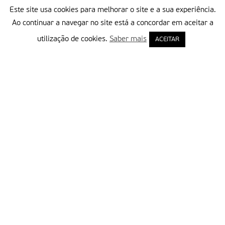
Este site usa cookies para melhorar o site e a sua experiência.
Texto redigido por 7Margens, ao abrigo da parceria com a
Ao continuar a navegar no site está a concordar em aceitar a
Fátima Missionária.
utilização de cookies.
Saber mais
ACEITAR
Partilhar isto:
Delegação Portuguesa do Instituto Missionário da Consolata
Morada:
Rua Francisco Marto, 52, Apartado 5
2496-908 FÁTIMA
Tel.:
249 539 430 / 249 539 460
Emails.:
redacao@fatimamissionaria.pt /
assinaturas@fatimamissionaria.pt
Informações