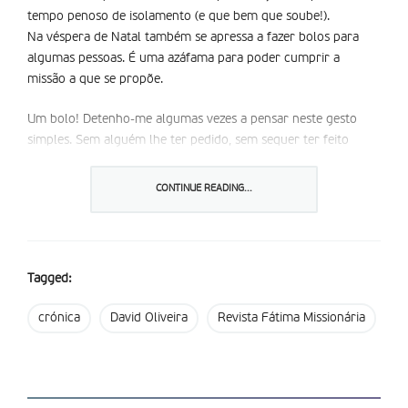
tempo penoso de isolamento (e que bem que soube!).
Na véspera de Natal também se apressa a fazer bolos para
algumas pessoas. É uma azáfama para poder cumprir a
missão a que se propõe.
Um bolo! Detenho-me algumas vezes a pensar neste gesto
simples. Sem alguém lhe ter pedido, sem sequer ter feito
menção, lá estava ela atenta a ir ao encontro. No encontro
realizamo-nos enquanto pessoas, possibilitamos a dádiva da
CONTINUE READING...
comunhão, damos passos em relação à perfeição no amor,
abrimos portas à ação do Espírito. Descobrimo-nos e
redescobrimo-nos, tornando-nos mais conscientes da
maravilha de sermos seres em relação. Não é isto admirável?
Tagged:
Conhecermo-nos e descobrirmo-nos através do outro! Com o
outro! De facto, não fomos criados para vivermos isolados,
crónica
David Oliveira
Revista Fátima Missionária
fomos criados para fazermos comunidade, para pensarmos e
construirmos juntos.
E, no fundo, é tão simples. Basta olhar o outro e tentar