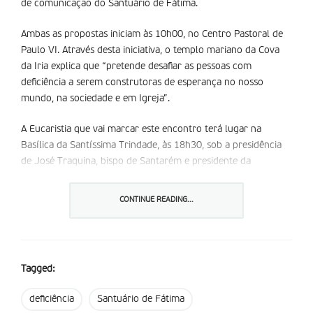
de comunicação do Santuário de Fátima.
Ambas as propostas iniciam às 10h00, no Centro Pastoral de
Paulo VI. Através desta iniciativa, o templo mariano da Cova
da Iria explica que “pretende desafiar as pessoas com
deficiência a serem construtoras de esperança no nosso
mundo, na sociedade e em Igreja”.
A Eucaristia que vai marcar este encontro terá lugar na
Basílica da Santíssima Trindade, às 18h30, sob a presidência
de José Traquina, bispo de Santarém e presidente da
Comissão Episcopal da Pastoral Social e Mobilidade Humana.
Este jubileu é organizado pelo Santuário de Fátima, em
CONTINUE READING...
colaboração com o Serviço Pastoral a Pessoas com
Deficiência, da Conferência Episcopal Portuguesa, e a
Associação dos Silenciosos Operários da Cruz.
Tagged:
Partilhar isto:
deficiência
Santuário de Fátima