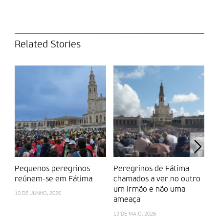
Related Stories
Pequenos peregrinos
Peregrinos de Fátima
V
reúnem-se em Fátima
chamados a ver no outro
m
um irmão e não uma
“c
10 DE JUNHO, 2026
ameaça
a 
13 DE MAIO, 2026
13