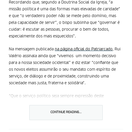
Recordando que, segundo a Doutrina Social da Igreja, “a
missão política é uma das formas mais elevadas de caridade”
e que “o verdadeiro poder não se mede pelo domínio, mas
pela capacidade de servir”, o bispo sublinha que “governar é
cuidar: é escutar as pessoas, procurar o bem de todos,
especialmente dos mais esquecidos”.
Na mensagem publicada
na página oficial do Patriarcado
, Rui
Valério assinala ainda que “vivemos um momento decisivo
para a nossa sociedade ocidental” e diz estar “confiante que
os novos eleitos assumirão o seu mandato com espírito de
serviço, de diálogo e de proximidade, construindo uma
sociedade mais justa, fraterna e solidária”.
“Que o serviço político seja sempre expressão deste
compromisso, ao serviço da paz, da justiça e da esperança”,
conclui.
CONTINUE READING...
Também o Presidente da Conferência Episcopal Portuguesa, o
bispo José Ornelas, pediu no último domingo
em Fátima
aos