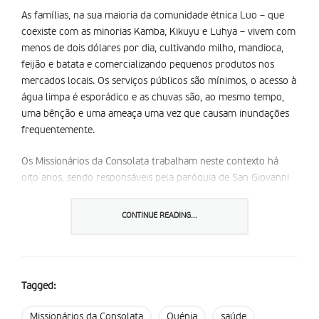
As famílias, na sua maioria da comunidade étnica Luo – que
coexiste com as minorias Kamba, Kikuyu e Luhya – vivem com
menos de dois dólares por dia, cultivando milho, mandioca,
feijão e batata e comercializando pequenos produtos nos
mercados locais. Os serviços públicos são mínimos, o acesso à
água limpa é esporádico e as chuvas são, ao mesmo tempo,
uma bênção e uma ameaça uma vez que causam inundações
frequentemente.
Os Missionários da Consolata trabalham neste contexto há
oito anos, sendo responsáveis pela paróquia de San Giovanni
XXIII, um centro espiritual e social para aproximadamente
1.700 fiéis, pelas seis comunidades espalhadas pelas aldeias
CONTINUE READING...
vizinhas e por toda a população local, que totaliza
aproximadamente 4.000 pessoas.
Para além de celebrações e atividades pastorais, os
Tagged:
missionários trabalham diariamente para melhorar a vida da
população, oferecendo apoio concreto àqueles que vivem nas
Missionários da Consolata
Quénia
saúde