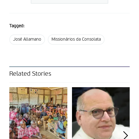
carro, pois passo muitas horas na estrada e, como tal,
aproveito as viagens para rezar.
Um dos hábitos que criei quando viajo foi o de rezar uma Avé
Tagged:
Maria e um Glória, sempre que passo por uma ambulância,
benzendo-me em seguida. Um dia, esperei 20 minutos por um
José Allamano
Missionários da Consolata
autocarro em Coimbra. Nesse período, passaram dez
ambulâncias em direção aos Hospitais da Universidade de
Coimbra. Rezei dez Avé Marias e, assim, tinha uma dezena do
terço completa. Rezar é também entrar em comunhão com o
próximo, que pode ser alguém que não conhecemos, mas que
Related Stories
nos é irmão ou irmã em Cristo. Se estivermos atentos, há
imensas formas de rezar, porque Deus oferece imensas
pessoas, experiências e situações nas quais Ele se revela. Basta
estarmos vigilantes…
Texto: Álvaro Pacheco, missionário da Consolata
Partilhar isto: