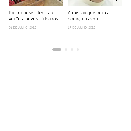
Portugueses dedicam
A missão que nem a
Co
verão a povos africanos
doença travou
d
d
31 DE JULHO, 2026
17 DE JULHO, 2026
7 