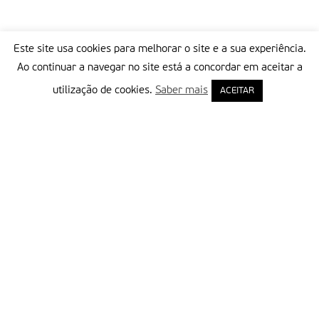
Este site usa cookies para melhorar o site e a sua experiência.
Ao continuar a navegar no site está a concordar em aceitar a
utilização de cookies.
Saber mais
ACEITAR
Delegação Portuguesa do Instituto Missionário da Consolata
Morada:
Rua Francisco Marto, 52, Apartado 5
2496-908 FÁTIMA
Tel.:
249 539 430 / 249 539 460
Emails.:
redacao@fatimamissionaria.pt /
assinaturas@fatimamissionaria.pt