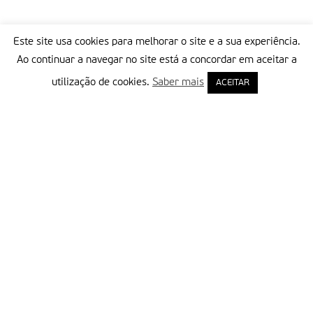
Agora, todos os que ainda não regressaram “estão a avaliar,
porque as notícias não são boas e, para eles, é mais seguro
Este site usa cookies para melhorar o site e a sua experiência.
estar ‘perto de Jesus’”, partilha o padre Gabriel Romanelli,
Ao continuar a navegar no site está a concordar em aceitar a
reconhecendo que, na verdade, “não há nenhum lugar seguro
utilização de cookies.
Saber mais
ACEITAR
em toda a Faixa”.
Texto redigido por Clara Raimundo/jornal
7Margens
, ao
abrigo da parceria com a Fátima Missionária.
Partilhar isto:
Delegação Portuguesa do Instituto Missionário da Consolata
Morada:
Rua Francisco Marto, 52, Apartado 5
2496-908 FÁTIMA
Tel.:
249 539 430 / 249 539 460
Emails.:
redacao@fatimamissionaria.pt /
assinaturas@fatimamissionaria.pt
Informações