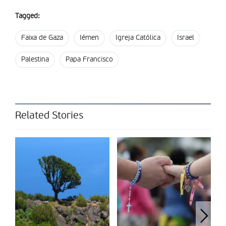
humanitárias e aprofunda ciclos de conflito”, defende o
Tagged:
secretário-geral do CMI. “O povo do Iémen, como aqueles em
Gaza, merece segurança, dignidade e a oportunidade de viver
Faixa de Gaza
Iémen
Igreja Católica
Israel
livre do medo e da violência”.
Palestina
Papa Francisco
O apelo do Papa: “desarmar a terra”
Ao mesmo tempo que o conflito no Médio Oriente se
reacendia, era também conhecida
uma carta do Papa
ao
diretor do jornal italiano
Corriere sella Sera
, em que mais uma
Related Stories
vez levanta a sua voz contra a guerra.
Em resposta a uma mensagem do jornalista Luciano Fontana,
que quis fazer-se próximo neste momento de doença, o Papa
reitera uma mensagem que já havia escrito
há pouco mais de
duas semanas
, para o momento do Angelus: “daqui, a guerra
parece ainda mais absurda”.
E faz um apelo ao diretor do diário milanês: “Gostaria de
encorajá-lo e a todos aqueles que dedicam trabalho e