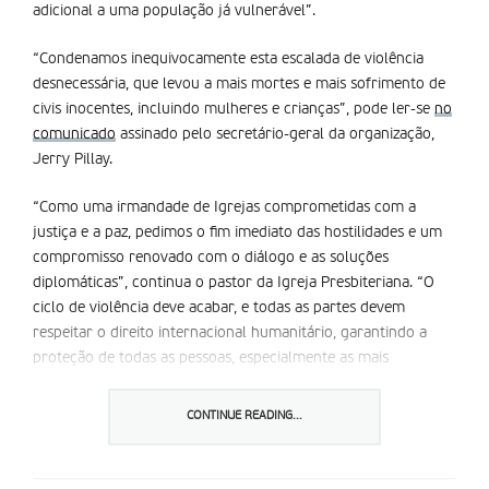
adicional a uma população já vulnerável”.
“Condenamos inequivocamente esta escalada de violência
desnecessária, que levou a mais mortes e mais sofrimento de
civis inocentes, incluindo mulheres e crianças”, pode ler-se
no
comunicado
assinado pelo secretário-geral da organização,
Jerry Pillay.
“Como uma irmandade de Igrejas comprometidas com a
justiça e a paz, pedimos o fim imediato das hostilidades e um
compromisso renovado com o diálogo e as soluções
diplomáticas”, continua o pastor da Igreja Presbiteriana. “O
ciclo de violência deve acabar, e todas as partes devem
respeitar o direito internacional humanitário, garantindo a
proteção de todas as pessoas, especialmente as mais
vulneráveis”, apela ainda, referindo-se ao conflito israelo-
palestino.
CONTINUE READING...
Também relativamente ao Iémen, “a ação militar não pode ser
um caminho para a paz; em vez disso, ela exacerba crises