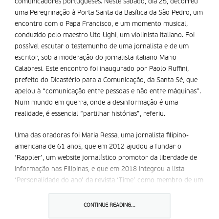
comunicadores portugueses. Neste sábado, dia 25, decorreu
uma Peregrinação à Porta Santa da Basílica da São Pedro, um
encontro com o Papa Francisco, e um momento musical,
conduzido pelo maestro Uto Ughi, um violinista italiano. Foi
possível escutar o testemunho de uma jornalista e de um
escritor, sob a moderação do jornalista italiano Mario
Calabresi. Este encontro foi inaugurado por Paolo Ruffini,
prefeito do Dicastério para a Comunicação, da Santa Sé, que
apelou à “comunicação entre pessoas e não entre máquinas”.
Num mundo em guerra, onde a desinformação é uma
realidade, é essencial “partilhar histórias”, referiu.
Uma das oradoras foi Maria Ressa, uma jornalista filipino-
americana de 61 anos, que em 2012 ajudou a fundar o
‘Rappler’, um website jornalístico promotor da liberdade de
informação nas Filipinas, e que em 2018 integrou a lista
‘Personalidade do ano’ da revista ‘Time’ como membro de um
grupo de jornalistas de todo o mundo que combatem notícias
falsas. Em 2019, foi presa devido ao seu trabalho jornalístico,
CONTINUE READING...
e em 2021 recebeu o Prémio Nobel da Paz, juntamente com o