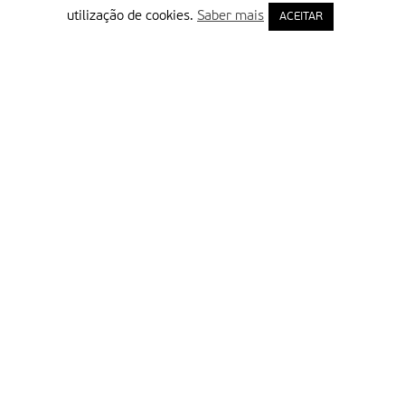
utilização de cookies.
Saber mais
ACEITAR
Delegação Portuguesa do Instituto Missionário da Consolata
Morada:
Rua Francisco Marto, 52, Apartado 5
2496-908 FÁTIMA
Tel.:
249 539 430 / 249 539 460
Emails.:
redacao@fatimamissionaria.pt /
assinaturas@fatimamissionaria.pt
Informações
Primeiro Nome