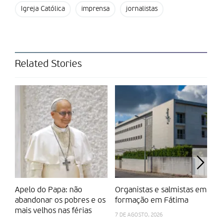
Igreja Católica
imprensa
jornalistas
Related Stories
Apelo do Papa: não
Organistas e salmistas em
“F
abandonar os pobres e os
formação em Fátima
M
mais velhos nas férias
7 DE AGOSTO, 2026
30