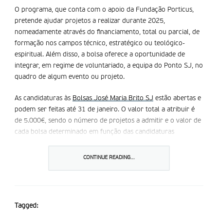
O programa, que conta com o apoio da Fundação Porticus,
pretende ajudar projetos a realizar durante 2025,
nomeadamente através do financiamento, total ou parcial, de
formação nos campos técnico, estratégico ou teológico-
espiritual. Além disso, a bolsa oferece a oportunidade de
integrar, em regime de voluntariado, a equipa do Ponto SJ, no
quadro de algum evento ou projeto.
As candidaturas às
Bolsas José Maria Brito SJ
estão abertas e
podem ser feitas até 31 de janeiro. O valor total a atribuir é
de 5.000€, sendo o número de projetos a admitir e o valor de
cada bolsa determinado em função das candidaturas
apresentadas, adianta o comunicado à imprensa.
CONTINUE READING...
Texto redigido por
7Margens
, ao abrigo da parceria com a
Fátima Missionária.
Partilhar isto:
Tagged: