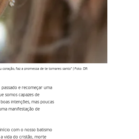
 coração, faz a promessa de te tornares santo" | Foto: DR
 o passado e recomeçar uma
que somos capazes de
s boas intenções, mas poucas
 uma manifestação de
 início com o nosso batismo
 a vida do cristão, morte