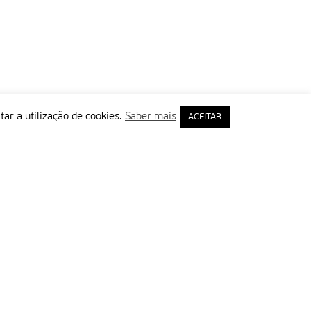
tar a utilização de cookies.
Saber mais
ACEITAR
rimeiro Nome
ail
Leia e aceite a Política de Privacidade