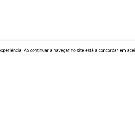
experiência. Ao continuar a navegar no site está a concordar em acei
Informações
P
QUEM SOMOS
ESTATUTO EDITORIAL
Em
FICHA TÉCNICA
LINKS
POLÍTICA DE PRIVACIDADE
CONTACTOS