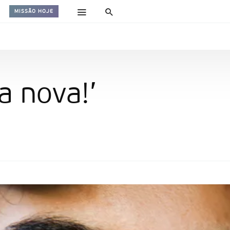
MISSÃO HOJE
a nova!’