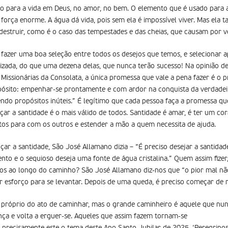
ão para a vida em Deus, no amor, no bem. O elemento que é usado para a
orça enorme. A água dá vida, pois sem ela é impossível viver. Mas ela ta
struir, como é o caso das tempestades e das cheias, que causam por vez
 fazer uma boa seleção entre todos os desejos que temos, e selecionar a
izada, do que uma dezena delas, que nunca terão sucesso! Na opinião d
Missionárias da Consolata, a única promessa que vale a pena fazer é o pr
opósito: empenhar-se prontamente e com ardor na conquista da verdadeir
endo propósitos inúteis.” É legítimo que cada pessoa faça a promessa qu
nçar a santidade é o mais válido de todos. Santidade é amar, é ter um co
tos para com os outros e estender a mão a quem necessita de ajuda.
çar a santidade, São José Allamano dizia – “É preciso desejar a santi
nto e o sequioso deseja uma fonte de água cristalina.” Quem assim fizer
s ao longo do caminho? São José Allamano diz-nos que “o pior mal nã
 esforço para se levantar. Depois de uma queda, é preciso começar de 
 próprio do ato de caminhar, mas o grande caminheiro é aquele que nunc
ça e volta a erguer-se. Aqueles que assim fazem tornam-se