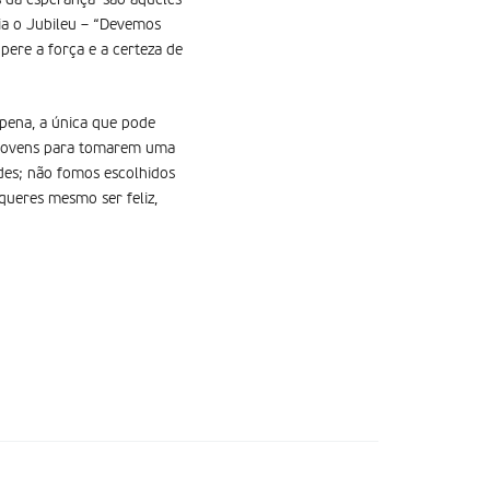
s da esperança’ são aqueles
ia o Jubileu – “Devemos
ere a força e a certeza de
 pena, a única que pode
s jovens para tomarem uma
ndes; não fomos escolhidos
queres mesmo ser feliz,