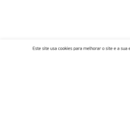
Este site usa cookies para melhorar o site e a sua 
Delegação Portuguesa do Instituto Missionário da Consolata
Morada:
Rua Francisco Marto, 52, Apartado 5
2496-908 FÁTIMA
Tel.:
249 539 430 / 249 539 460