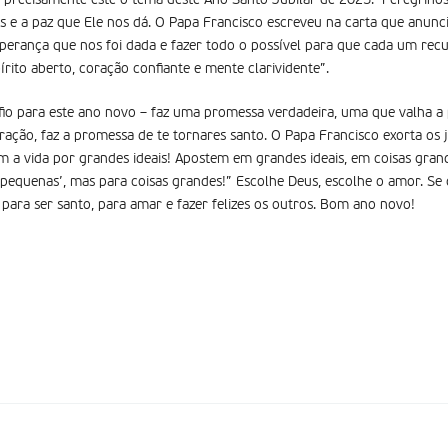
É precisamente este o tema deste Ano Santo Jubilar de 2025. ‘Peregrino
 e a paz que Ele nos dá. O Papa Francisco escreveu na carta que anunc
erança que nos foi dada e fazer todo o possível para que cada um recup
rito aberto, coração confiante e mente clarividente”.
fio para este ano novo – faz uma promessa verdadeira, uma que valha a
ração, faz a promessa de te tornares santo. O Papa Francisco exorta o
em a vida por grandes ideais! Apostem em grandes ideais, em coisas gra
 pequenas’, mas para coisas grandes!” Escolhe Deus, escolhe o amor. Se 
 para ser santo, para amar e fazer felizes os outros. Bom ano novo!