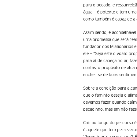
para o pecado, e ressurreiç
água – é potente e tem uma f
como também é capaz de a de
Assim sendo, é aconselhável
uma promessa que será real
fundador dos Missionários e 
ele – “Seja este o vosso pr
para aí de cabeça no ar, faz
contas, o propósito de alca
encher-se de bons sentimen
Sobre a condição para alcan
que o faminto deseja o alime
devemos fazer quando caímo
pecadinho, mas em não fazer
Cair ao longo do percurso é
é aquele que tem perseveran