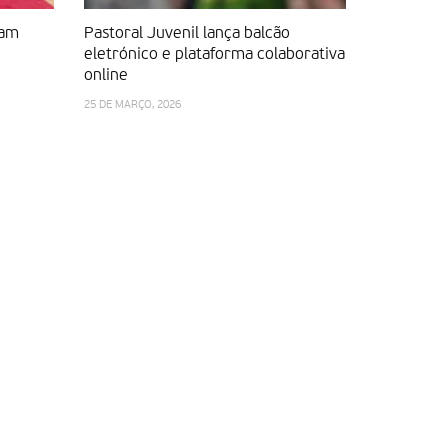
vam
Pastoral Juvenil lança balcão
Testemunh
eletrónico e plataforma colaborativa
Pro-Voca
online
15 DE NOVEMB
25 DE MARÇO, 2026