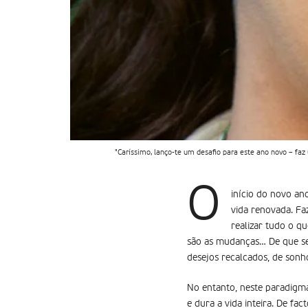
"Caríssimo, lanço-te um desafio para este ano novo – faz
O
início do novo a
vida renovada. F
realizar tudo o q
são as mudanças… De que se
desejos recalcados, de sonh
No entanto, neste paradigma
e dura a vida inteira. De fa