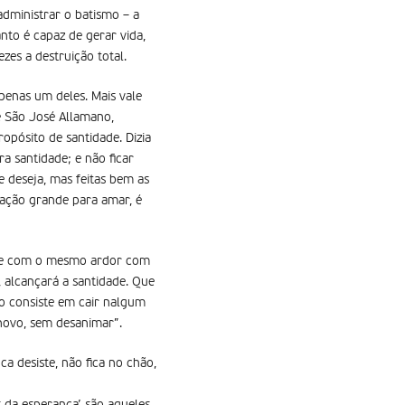
dministrar o batismo – a
nto é capaz de gerar vida,
es a destruição total.
penas um deles. Mais vale
e São José Allamano,
opósito de santidade. Dizia
a santidade; e não ficar
e deseja, mas feitas bem as
ração grande para amar, é
dade com o mesmo ardor com
, alcançará a santidade. Que
o consiste em cair nalgum
novo, sem desanimar”.
a desiste, não fica no chão,