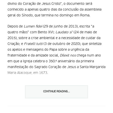
divino do Coração de Jesus Cristo”, o documento será
conhecido a apenas quatro dias da conclusão da assembleia
geral do Sínodo, que termina no domingo em Roma.
Depois de
Lumen fidei
(29 de junho de 2013), escrita “a
quatro mãos” com Bento XVI;
Laudato si’
(24 de maio de
2015), sobre a crise ambiental e a necessidade de cuidar da
Criação; e
Fratelli tutti
(3 de outubro de 2020), que sintetiza
os apelos e mensagens do Papa sobre a urgência da
fraternidade e da amizade social,
Dilexit nos
chega num ano
em que a Igreja celebra o 350.º aniversário da primeira
manifestação do Sagrado Coração de Jesus a Santa Margarida
Maria Alacoque, em 1673.
“Apraz-me preparar um documento que reúne as valiosas
reflexões dos textos precedentes do magistério e uma longa
CONTINUE READING...
história que remonta às Sagradas Escrituras, para voltar a
propor hoje, a toda a Igreja, este culto carregado de beleza
espiritual”,
havia já adiantado o Papa
na audiência geral do dia