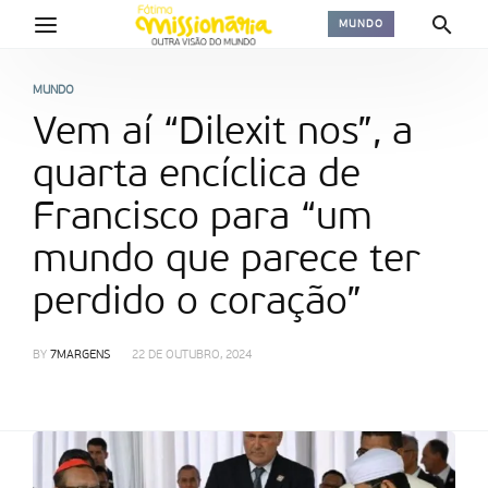
MUNDO
MUNDO
Vem aí “Dilexit nos”, a
quarta encíclica de
Francisco para “um
mundo que parece ter
perdido o coração”
BY
7MARGENS
22 DE OUTUBRO, 2024