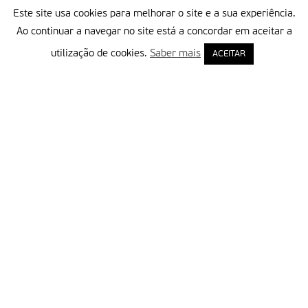
Este site usa cookies para melhorar o site e a sua experiência.
Ao continuar a navegar no site está a concordar em aceitar a
utilização de cookies.
Saber mais
ACEITAR
Delegação Portuguesa do Instituto Missionário da Consolata
Morada:
Rua Francisco Marto, 52, Apartado 5
2496-908 FÁTIMA
Tel.:
249 539 430 / 249 539 460
Emails.:
redacao@fatimamissionaria.pt /
assinaturas@fatimamissionaria.pt
Informações