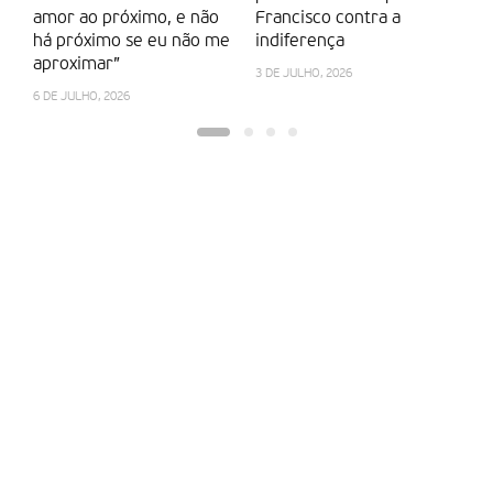
amor ao próximo, e não
Francisco contra a
13
Texto redigido por
7Margens
, ao abrigo da parceria com a
há próximo se eu não me
indiferença
Fátima Missionária.
aproximar”
3 DE JULHO, 2026
6 DE JULHO, 2026
Partilhar isto: