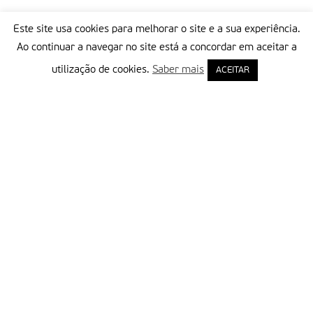
Este site usa cookies para melhorar o site e a sua experiência.
Ao continuar a navegar no site está a concordar em aceitar a
utilização de cookies.
Saber mais
ACEITAR
Delegação Portuguesa do Instituto Missionário da Consolata
Morada:
Rua Francisco Marto, 52, Apartado 5
2496-908 FÁTIMA
Tel.:
249 539 430 / 249 539 460
Emails.:
redacao@fatimamissionaria.pt /
assinaturas@fatimamissionaria.pt
Informações