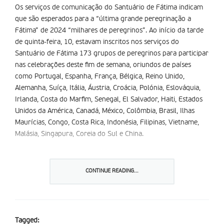
Os serviços de comunicação do Santuário de Fátima indicam
que são esperados para a “última grande peregrinação a
Fátima” de 2024 “milhares de peregrinos”. Ao início da tarde
de quinta-feira, 10, estavam inscritos nos serviços do
Santuário de Fátima 173 grupos de peregrinos para participar
nas celebrações deste fim de semana, oriundos de países
como Portugal, Espanha, França, Bélgica, Reino Unido,
Alemanha, Suíça, Itália, Áustria, Croácia, Polónia, Eslováquia,
Irlanda, Costa do Marfim, Senegal, El Salvador, Haiti, Estados
Unidos da América, Canadá, México, Colômbia, Brasil, Ilhas
Maurícias, Congo, Costa Rica, Indonésia, Filipinas, Vietname,
Malásia, Singapura, Coreia do Sul e China.
Nos últimos dias, têm sido vários os peregrinos a pé a
caminho de Fátima, provenientes de várias regiões do país.
CONTINUE READING...
Entre o programa da peregrinação para este sábado,
destaque para a procissão eucarística, às 17h30, a recitação
do terço, às 21h30, a procissão das velas e celebração da
Palavra, às 22h30, e a procissão do silêncio, às 23h00. Para
Tagged: