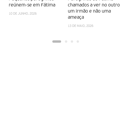
reúnem-se em Fátima
chamados a ver no outro
m
um irmão e não uma
“c
10 DE JUNHO, 2026
ameaça
a 
13 DE MAIO, 2026
13