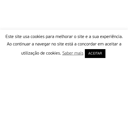
Este site usa cookies para melhorar o site e a sua experiência.
Ao continuar a navegar no site está a concordar em aceitar a
utilização de cookies.
Saber mais
ACEITAR
Delegação Portuguesa do Instituto Missionário da Consolata
Morada:
Rua Francisco Marto, 52, Apartado 5
2496-908 FÁTIMA
Tel.:
249 539 430 / 249 539 460
Emails.:
redacao@fatimamissionaria.pt /