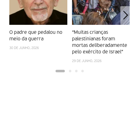
Santa passará sempre por enfrentar a sua raiz, por uma paz
alicerçada na justiça que implique o respeito de todos os
direitos legítimos dos povos israelita e palestiniano.
Pedro Vaz Patto, Presidente da Comissão Nacional Justiça e
O padre que pedalou no
“Muitas crianças
O
Paz
meio da guerra
palestinianas foram
se
Texto conjunto Missão Press
mortas deliberadamente
s
30 DE JUNHO, 2026
pelo exército de Israel”
ní
Partilhar isto:
29 DE JUNHO, 2026
22