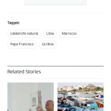
marroquino, que sofreu estes tremores de terra, estes
terramotos. Rezemos por Marrocos, rezemos pela população,
para que o Senhor lhes dê a força de recomeçar”, pediu o
Sumo Pontífice.
Tagged:
As vítimas da guerra na “martirizada Ucrânia” foram também
catástrofe natural
Líbia
Marrocos
lembradas por Francisco. “Os seus sofrimentos estão sempre
presentes na nossa mente e no nosso coração”, disse o Santo
Papa Francisco
Ucrânia
Padre, que pediu para que ninguém seja “espectador” face à
guerra. O Santo Padre apelou a um compromisso “ativo por
um mundo mais justo e mais pacífico, cada um segundo as
próprias possibilidades e forças”.
Related Stories
Partilhar isto: