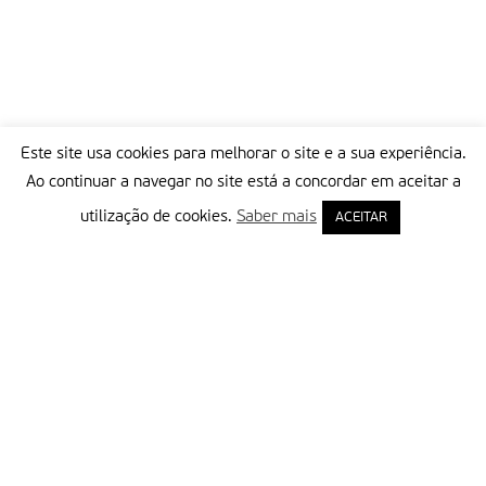
Este site usa cookies para melhorar o site e a sua experiência.
Ao continuar a navegar no site está a concordar em aceitar a
utilização de cookies.
Saber mais
ACEITAR
Delegação Portuguesa do Instituto Missionário da Consolata
Morada:
Rua Francisco Marto, 52, Apartado 5
2496-908 FÁTIMA
Tel.:
249 539 430 / 249 539 460