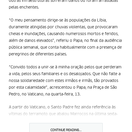
outras infraestruturas sofreram danos ou foram arrastadas
pelas enchentes.
“O meu pensamento dirige-se às populações da Líbia,
duramente atingidas por chuvas violentas, que provocaram
cheias e inundações, causando numerosos mortos e feridos,
além de danos elevados”, referiu o Papa, no final da audiência
pública semanal, que conta habitualmente com a presença de
peregrinos de diferentes países.
“Convido todos a unir-se à minha oração pelos que perderam
a vida, pelos seus familiares e os desalojados. Que não falte a
nossa solidariedade com estes irmãos e irmãs, tão provados
por esta calamidade”, acrescentou o Papa, na Praça de São
Pedro, no Vaticano, na quarta-feira, 13.
A partir do Vaticano, o Santo Padre fez ainda referência às
vítimas do terramoto que abalou Marrocos na última sexta-
feira, 8, e que causou mais de três mil mortos e milhares de
feridos. “O meu pensamento dirige-se também ao nobre povo
CONTINUE READING...