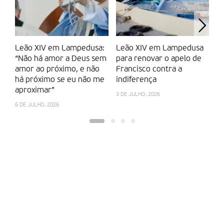
Leão XIV em Lampedusa:
Leão XIV em Lampedusa
Jo
“Não há amor a Deus sem
para renovar o apelo de
“c
amor ao próximo, e não
Francisco contra a
gu
há próximo se eu não me
indiferença
m
aproximar”
3 DE JULHO, 2026
11
6 DE JULHO, 2026