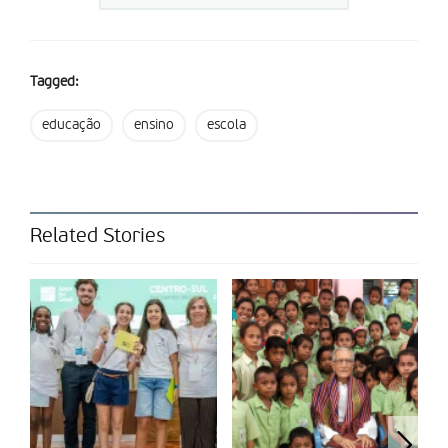
Os vales podem ser levantados pelos encarregados de
educação no edifício sede da Câmara Municipal, junto do
Gabinete de Apoio à Presidência, até 31 de outubro, nos dias
Tagged:
úteis das 09h00 às 16h00, após apresentação do cartão do
cidadão do encarregado de educação e do aluno.
educação
ensino
escola
Partilhar isto:
Related Stories