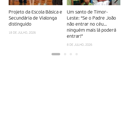
Projeto da Escola Básica e
Um santo de Timor-
M
Secundária de Vialonga
Leste: “Se o Padre João
“c
distinguido
não entrar no céu…
ma
ninguém mais lá poderá
Ca
18 DE JULHO, 2026
entrar!”
14
8 DE JULHO, 2026