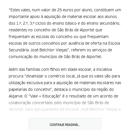
“Estes vales, num valor de 25 euros por aluno, constituem um
importante apoio à aquisição de material escolar aos alunos
dos 1.º, 2.º, 3.º ciclos do ensino básico e do ensino secundário,
residentes no concelho de São Brás de Alportel que
frequentam as escolas do concelho ou que frequentam
escolas de outros concelhos por ausência de oferta na Escola
Secundária José Belchior Viegas”, referem os serviços de
comunicação do município de São Brás de Alportel.
Além das famílias com filhos em idade escolar, a iniciativa
procura “dinamizar o comércio local, já que os vales são para
utilização exclusiva para a aquisição de materiais escolares nas
papelarias do concelho”, destaca o município da região do
Algarve. O “Vale + Educação” é o resultado de um acordo de
colaboração concertado pelo município de São Brás de
Alportel, pelo Agrupamento de Escolas José Belchior Viegas e
pela Associação de Pais e Encarregados de Educação daquele
agrupamento.
CONTINUE READING...