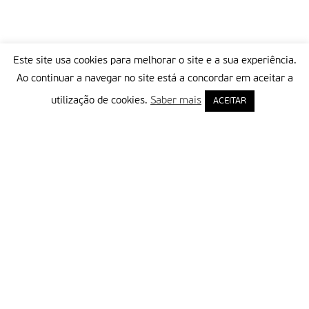
Este site usa cookies para melhorar o site e a sua experiência.
Ao continuar a navegar no site está a concordar em aceitar a
utilização de cookies.
Saber mais
ACEITAR
Delegação Portuguesa do Instituto Missionário da Consolata
Morada:
Rua Francisco Marto, 52, Apartado 5
2496-908 FÁTIMA
Tel.:
249 539 430 / 249 539 460
Emails.:
redacao@fatimamissionaria.pt /
assinaturas@fatimamissionaria.pt