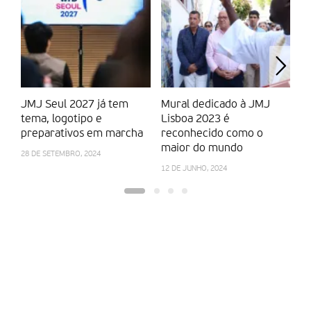
JMJ Seul 2027 já tem
Mural dedicado à JMJ
J
tema, logotipo e
Lisboa 2023 é
lu
preparativos em marcha
reconhecido como o
de
maior do mundo
28 DE SETEMBRO, 2024
3 
12 DE JUNHO, 2024