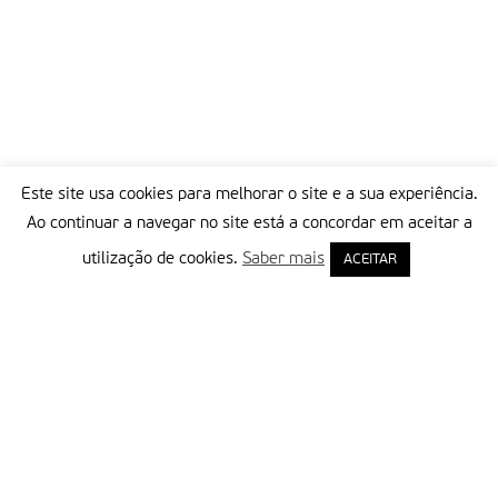
Este site usa cookies para melhorar o site e a sua experiência.
Ao continuar a navegar no site está a concordar em aceitar a
utilização de cookies.
Saber mais
ACEITAR
Delegação Portuguesa do Instituto Missionário da Consolata
Morada:
Rua Francisco Marto, 52, Apartado 5
2496-908 FÁTIMA