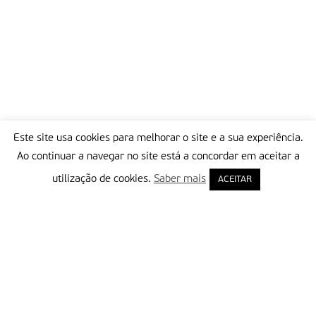
Este site usa cookies para melhorar o site e a sua experiência.
Ao continuar a navegar no site está a concordar em aceitar a
utilização de cookies.
Saber mais
ACEITAR
Delegação Portuguesa do Instituto Missionário da Consolata
Morada:
Rua Francisco Marto, 52, Apartado 5
2496-908 FÁTIMA