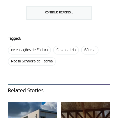
mês de setembro. As celebrações podem ser acompanhadas
online, através das
redes sociais
do Santuário de Fátima, e do
CONTINUE READING...
canal do templo mariano no
youtube
.
Partilhar isto:
Tagged:
celebrações de Fátima
Cova da Iria
Fátima
Nossa Senhora de Fátima
Related Stories