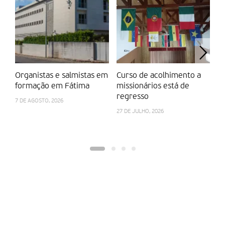
Organistas e salmistas em
Curso de acolhimento a
P
formação em Fátima
missionários está de
r
regresso
7 DE AGOSTO, 2026
10
27 DE JULHO, 2026