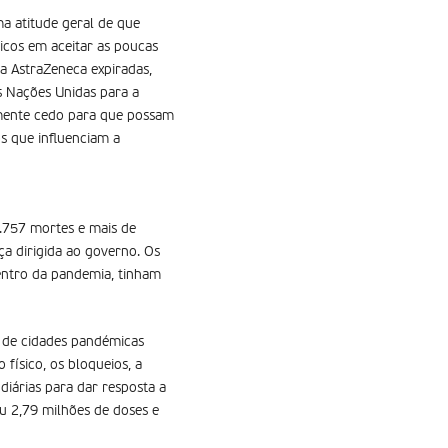
a atitude geral de que
ticos em aceitar as poucas
a AstraZeneca expiradas,
s Nações Unidas para a
temente cedo para que possam
os que influenciam a
4.757 mortes e mais de
ça dirigida ao governo. Os
entro da pandemia, tinham
s de cidades pandémicas
físico, os bloqueios, a
diárias para dar resposta a
u 2,79 milhões de doses e