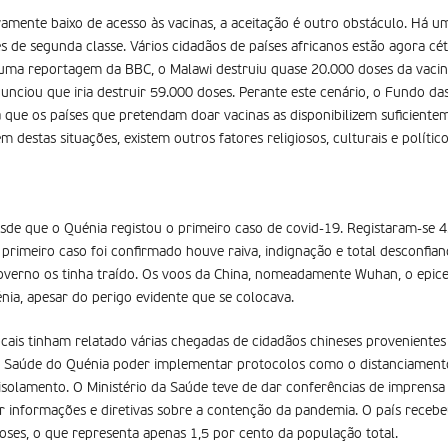
amente baixo de acesso às vacinas, a aceitação é outro obstáculo. Há um
s de segunda classe. Vários cidadãos de países africanos estão agora cé
 uma reportagem da BBC, o Malawi destruiu quase 20.000 doses da vacin
nciou que iria destruir 59.000 doses. Perante este cenário, o Fundo da
a que os países que pretendam doar vacinas as disponibilizem suficien
m destas situações, existem outros fatores religiosos, culturais e polític
sde que o Quénia registou o primeiro caso de covid-19. Registaram-se 
primeiro caso foi confirmado houve raiva, indignação e total desconfian
overno os tinha traído. Os voos da China, nomeadamente Wuhan, o epic
nia, apesar do perigo evidente que se colocava.
ais tinham relatado várias chegadas de cidadãos chineses proveniente
a Saúde do Quénia poder implementar protocolos como o distanciamento 
isolamento. O Ministério da Saúde teve de dar conferências de imprensa 
r informações e diretivas sobre a contenção da pandemia. O país recebe
ses, o que representa apenas 1,5 por cento da população total.