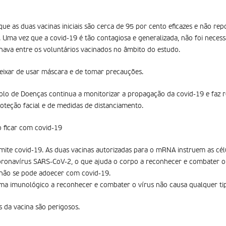
e as duas vacinas iniciais são cerca de 95 por cento eficazes e não rep
. Uma vez que a covid-19 é tão contagiosa e generalizada, não foi neces
onava entre os voluntários vacinados no âmbito do estudo.
ixar de usar máscara e de tomar precauções.
lo de Doenças continua a monitorizar a propagação da covid-19 e faz
roteção facial e de medidas de distanciamento.
 ficar com covid-19
mite covid-19. As duas vacinas autorizadas para o mRNA instruem as cél
oronavírus SARS-CoV-2, o que ajuda o corpo a reconhecer e combater o
 não se pode adoecer com covid-19.
ema imunológico a reconhecer e combater o vírus não causa qualquer tip
s da vacina são perigosos.