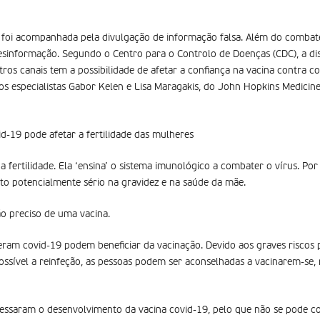
 foi acompanhada pela divulgação de informação falsa. Além do combate
esinformação. Segundo o Centro para o Controlo de Doenças (CDC), a d
utros canais tem a possibilidade de afetar a confiança na vacina contra c
s especialistas Gabor Kelen e Lisa Maragakis, do John Hopkins Medici
d-19 pode afetar a fertilidade das mulheres
a fertilidade. Ela ‘ensina’ o sistema imunológico a combater o vírus. Po
o potencialmente sério na gravidez e na saúde da mãe.
ão preciso de uma vacina.
eram covid-19 podem beneficiar da vacinação. Devido aos graves riscos 
possível a reinfeção, as pessoas podem ser aconselhadas a vacinarem-s
essaram o desenvolvimento da vacina covid-19, pelo que não se pode con