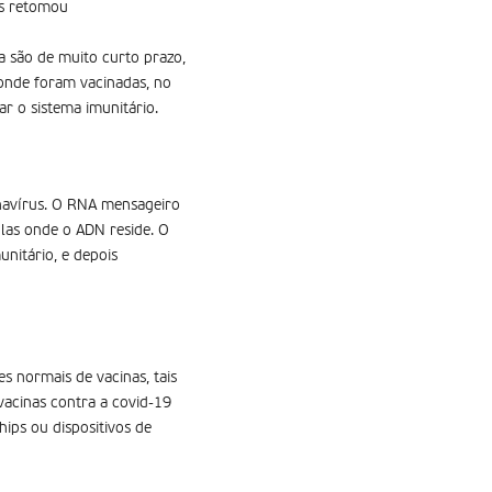
as retomou
a são de muito curto prazo,
onde foram vacinadas, no
ar o sistema imunitário.
navírus. O RNA mensageiro
ulas onde o ADN reside. O
nitário, e depois
 normais de vacinas, tais
acinas contra a covid-19
ips ou dispositivos de