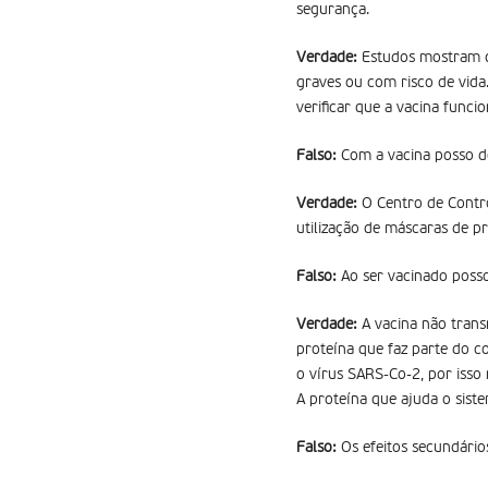
segurança.
Verdade:
Estudos mostram qu
graves ou com risco de vida
verificar que a vacina funci
Falso:
Com a vacina posso de
Verdade:
O Centro de Contro
utilização de máscaras de p
Falso:
Ao ser vacinado posso
Verdade:
A vacina não trans
proteína que faz parte do c
o vírus SARS-Co-2, por isso
A proteína que ajuda o sist
Falso:
Os efeitos secundário