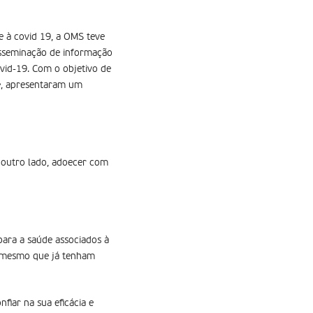
 à covid 19, a OMS teve
isseminação de informação
ovid-19. Com o objetivo de
ne, apresentaram um
r outro lado, adoecer com
para a saúde associados à
e, mesmo que já tenham
fiar na sua eficácia e