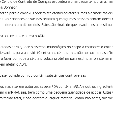
o Centro de Controlo de Doenças procedeu a uma pausa temporária, m
 & Johnson.
oderna para a covid-19 podem ter efeitos colaterais, mas a grande maiori
os. Os criadores de vacinas relatam que algumas pessoas sentem dores 
ue duram um dia ou dois. Estes são sinais de que a vacina está a estimul
ra nas células e altera o ADN
jetadas para ajudar o sistema imunológico do corpo a combater o coro
de vacinas para a covid-19 entra nas células, mas não no núcleo das cél
a fazer com que a célula produza proteínas para estimular o sistema imu
em afetar o ADN.
 desenvolvida com ou contém substâncias controversas
vacinas a serem autorizadas pela FDA contêm mRNA e outros ingredientes
m o mRNA), sais, bem como uma pequena quantidade de açúcar. Estas v
 tecido fetal, e não contêm qualquer material, como implantes, microch