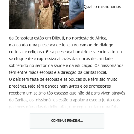
Quatro missionários
da Consolata estão em Djibuti, no nordeste de África,
marcando uma presença de Igreja no campo do diálogo
cultural e religioso. Essa presença humilde e silenciosa torna-
se eloquente e expressiva através das obras de caridade,
sobretudo no sector da saúde e da educação. Os missionários
têm entre mãos escolas e a direcção da Caritas local.
O país tem falta de escolas e as poucas que têm são muito
precárias. Não têm bancos nem livros e os professores
recebem um salário tão escasso que não dá para viver. através
da Caritas, os missionários estão a apoiar a escola junto dos
pastores nómadas da tribo afar, que representam uma fatia
importante da população do Djibuti. a Consolata em Portugal
lança o projecto Crianças do Djibuti, para apoiar os
CONTINUE READING...
missionários naquele país de África.